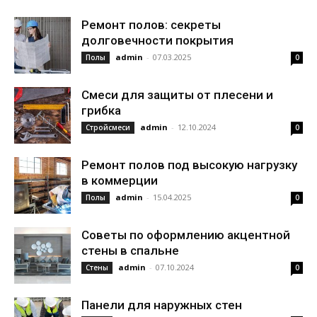
Ремонт полов: секреты
долговечности покрытия
admin
-
07.03.2025
Полы
0
Смеси для защиты от плесени и
грибка
admin
-
12.10.2024
Стройсмеси
0
Ремонт полов под высокую нагрузку
в коммерции
admin
-
15.04.2025
Полы
0
Советы по оформлению акцентной
стены в спальне
admin
-
07.10.2024
Стены
0
Панели для наружных стен