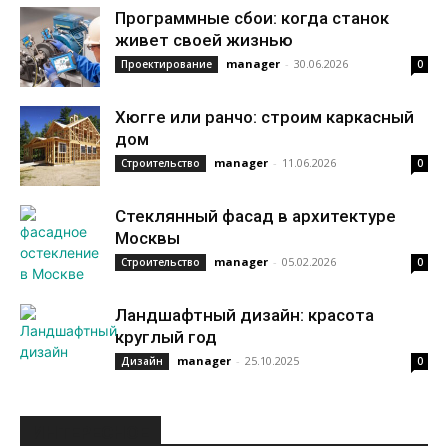
Программные сбои: когда станок
живет своей жизнью
manager
-
30.06.2026
Проектирование
0
Хюгге или ранчо: строим каркасный
дом
manager
-
11.06.2026
Строительство
0
Стеклянный фасад в архитектуре
Москвы
manager
-
05.02.2026
Строительство
0
Ландшафтный дизайн: красота
круглый год
manager
-
25.10.2025
Дизайн
0
ИНТЕРЕСНОЕ