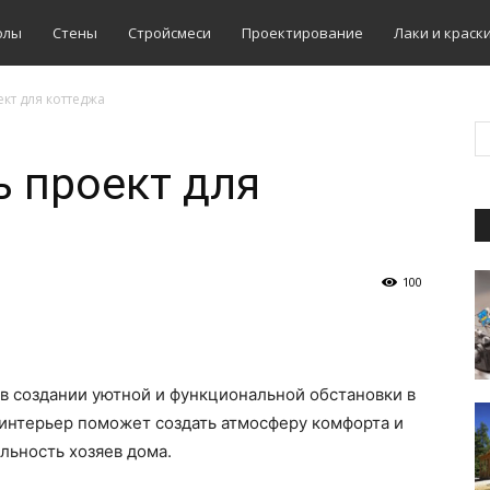
олы
Стены
Стройсмеси
Проектирование
Лаки и краск
кт для коттеджа
ь проект для
100
в создании уютной и функциональной обстановки в
интерьер поможет создать атмосферу комфорта и
льность хозяев дома.