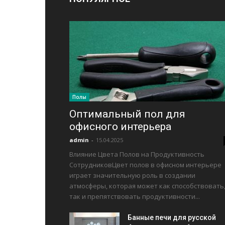
Полы
Оптимальный пол для
офисного интерьера
admin
-
15.04.2025
Влияние Цвета Полов на Продуктивность
СотрудниковЦвет полов в офисном интерьере
играет значительную роль в создании
атмосферы, которая может как способствовать
так и препятствовать продуктивности...
Банные печи для русской