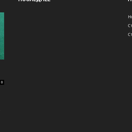
Н
С
С
0
,