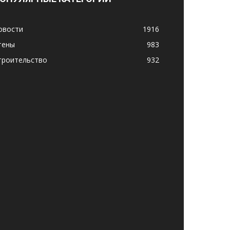
овости
1916
тены
983
троительство
932