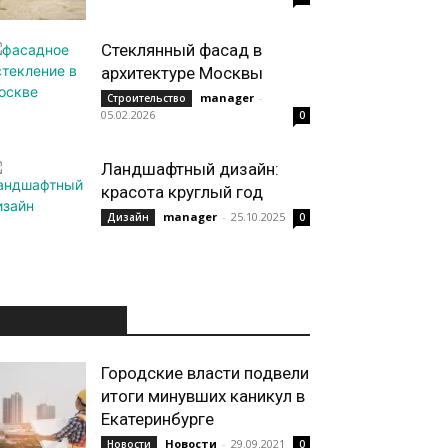
Стеклянный фасад в
архитектуре Москвы
manager
-
Строительство
05.02.2026
0
Ландшафтный дизайн:
красота круглый год
manager
-
25.10.2025
Дизайн
0
ИНТЕРЕСНОЕ
Городские власти подвели
итоги минувших каникул в
Екатеринбурге
Новости
-
29.09.2021
Новости
0