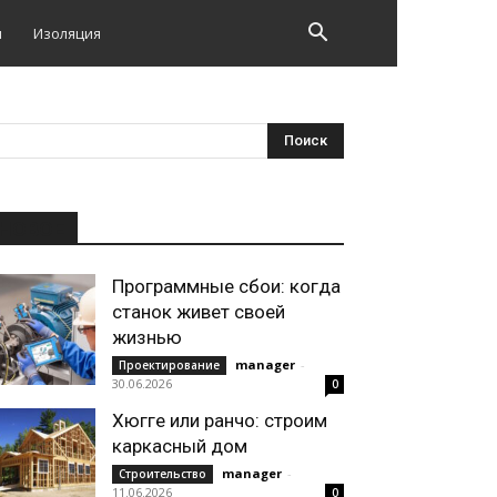
и
Изоляция
НОВОЕ
Программные сбои: когда
станок живет своей
жизнью
manager
-
Проектирование
30.06.2026
0
Хюгге или ранчо: строим
каркасный дом
manager
-
Строительство
11.06.2026
0