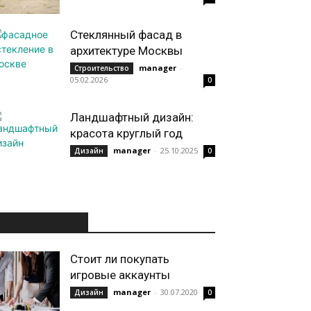
Стеклянный фасад в
архитектуре Москвы
manager
-
Строительство
05.02.2026
0
Ландшафтный дизайн:
красота круглый год
manager
-
25.10.2025
Дизайн
0
ИНТЕРЕСНОЕ
Стоит ли покупать
игровые аккаунты
manager
-
30.07.2020
Дизайн
0