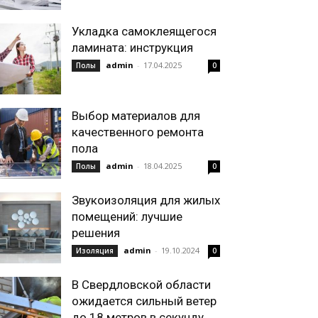
Укладка самоклеящегося
ламината: инструкция
admin
-
17.04.2025
Полы
0
Выбор материалов для
качественного ремонта
пола
admin
-
18.04.2025
Полы
0
Звукоизоляция для жилых
помещений: лучшие
решения
admin
-
19.10.2024
Изоляция
0
В Свердловской области
ожидается сильный ветер
до 18 метров в секунду