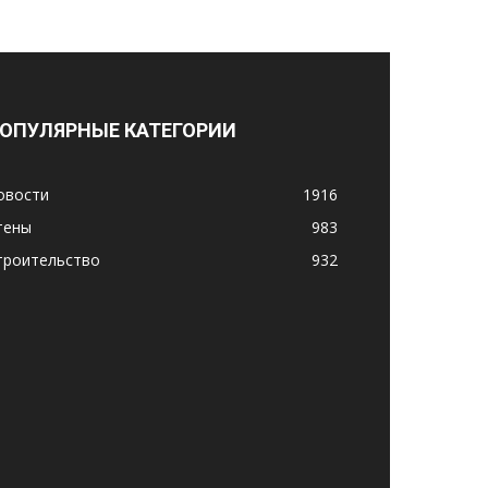
ОПУЛЯРНЫЕ КАТЕГОРИИ
овости
1916
тены
983
троительство
932