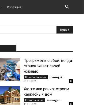
и
Изоляция
НОВОЕ
Программные сбои: когда
станок живет своей
жизнью
manager
-
Проектирование
30.06.2026
0
Хюгге или ранчо: строим
каркасный дом
manager
-
Строительство
11.06.2026
0