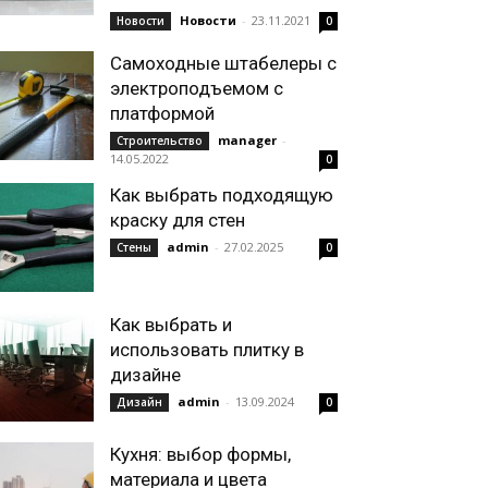
Новости
-
23.11.2021
Новости
0
Самоходные штабелеры с
электроподъемом с
платформой
manager
-
Строительство
14.05.2022
0
Как выбрать подходящую
краску для стен
admin
-
27.02.2025
Стены
0
Как выбрать и
использовать плитку в
дизайне
admin
-
13.09.2024
Дизайн
0
Кухня: выбор формы,
материала и цвета