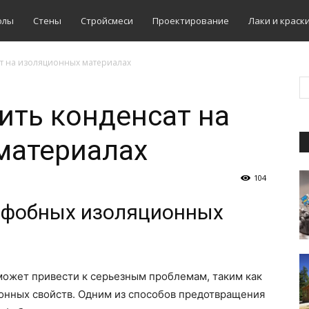
олы
Стены
Стройсмеси
Проектирование
Лаки и краск
ат на изоляционных материалах
ить конденсат на
материалах
104
офобных изоляционных
может привести к серьезным проблемам, таким как
ионных свойств. Одним из способов предотвращения