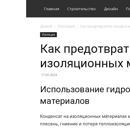
Главная
Строительство
Дизайн
П
Домой
Изоляция
Как предотвратить конденс
Изоляция
Как предотврат
изоляционных 
17.09.2024
Использование гидр
материалов
Конденсат на изоляционных материалах 
плесень, гниение и потеря теплоизоляц