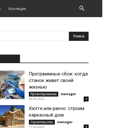
и
Изоляция
НОВОЕ
Программные сбои: когда
станок живет своей
жизнью
manager
-
Проектирование
30.06.2026
0
Хюгге или ранчо: строим
каркасный дом
manager
-
Строительство
11.06.2026
0