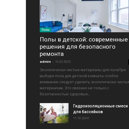
Полы
Полы в детской: современные
решения для безопасного
ремонта
admin
-
10.03.2025
Экологически чистые материалы для полаПри
выборе пола для детской комнаты особое
внимание следует уделить экологически чисты
материалам. Это связано не только с
безопасностью здоровья...
Гидроизоляционные смеси
для бассейнов
11.10.2024