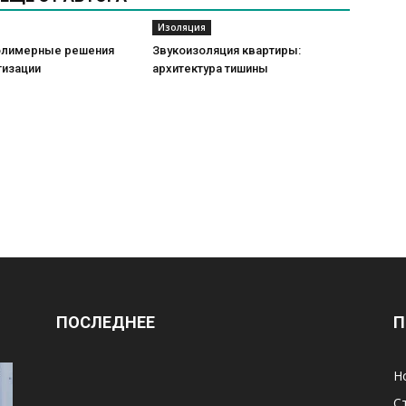
Изоляция
олимерные решения
Звукоизоляция квартиры:
тизации
архитектура тишины
ПОСЛЕДНЕЕ
П
Н
С