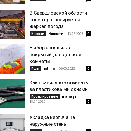
В Свердловской области
снова прогнозируется
жаркая погода
Новости
-
13.08.2023
Новости
0
Выбор напольных
покрытий для детской
комнаты
admin
-
06.03.2025
Полы
0
Как правильно ухаживать
за пластиковыми окнами
manager
-
Проектирование
18.01.2020
0
Укладка кирпича на
наружные стены