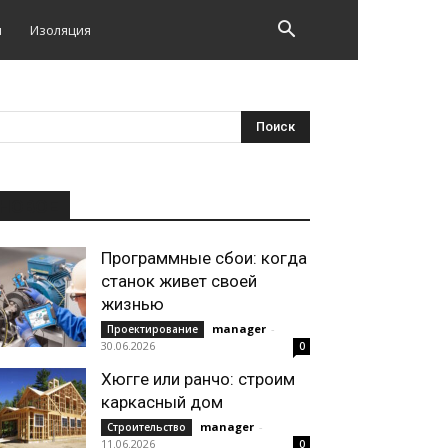
и
Изоляция
НОВОЕ
Программные сбои: когда
станок живет своей
жизнью
manager
-
Проектирование
30.06.2026
0
Хюгге или ранчо: строим
каркасный дом
manager
-
Строительство
11.06.2026
0