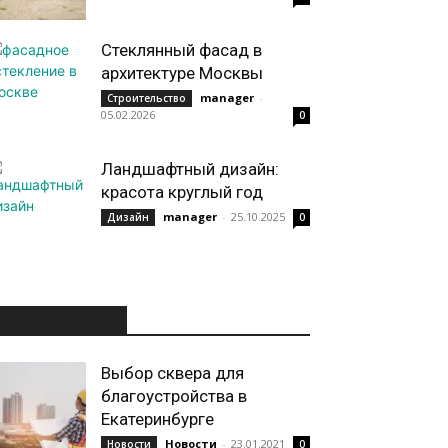
Стеклянный фасад в
архитектуре Москвы
manager
-
Строительство
05.02.2026
0
Ландшафтный дизайн:
красота круглый год
manager
-
25.10.2025
Дизайн
0
ИНТЕРЕСНОЕ
Выбор сквера для
благоустройства в
Екатеринбурге
Новости
-
23.01.2021
Новости
0