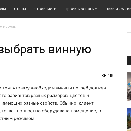
олы
Стены
Стройсмеси
Проектирование
Лаки и краск
ую мебель
 выбрать винную
418
о том, что ему необходим винный погреб должен
ого вариантов разных размеров, цветов и
, имеющих разные свойств. Обычно, клиент
ого, как полностью оборудовано помещение, в
остным режимом.