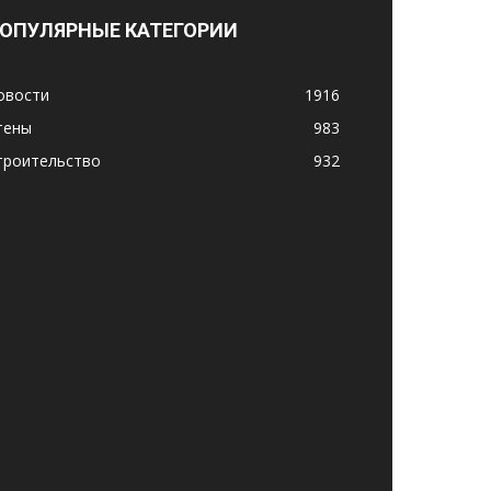
ОПУЛЯРНЫЕ КАТЕГОРИИ
овости
1916
тены
983
троительство
932