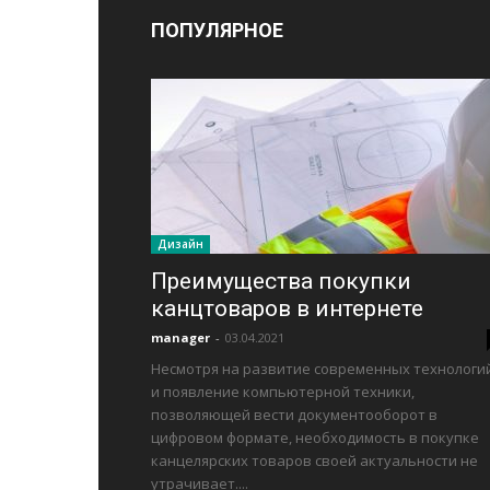
ПОПУЛЯРНОЕ
Дизайн
Преимущества покупки
канцтоваров в интернете
manager
-
03.04.2021
Несмотря на развитие современных технологи
и появление компьютерной техники,
позволяющей вести документооборот в
цифровом формате, необходимость в покупке
канцелярских товаров своей актуальности не
утрачивает....