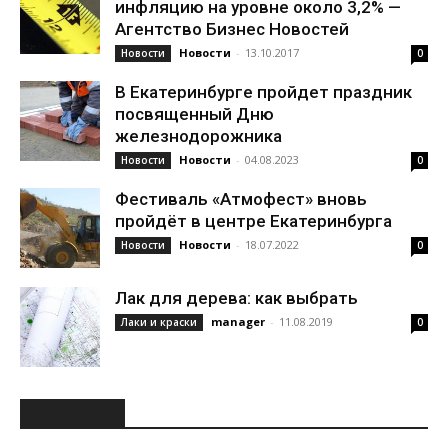
инфляцию на уровне около 3,2% —
Агентство Бизнес Новостей
Новости
-
13.10.2017
Новости
0
В Екатеринбурге пройдет праздник
посвященный Дню
железнодорожника
Новости
-
04.08.2023
Новости
0
Фестиваль «Атмофест» вновь
пройдёт в центре Екатеринбурга
Новости
-
18.07.2022
Новости
0
Лак для дерева: как выбрать
manager
-
11.08.2019
Лаки и краски
0
РУБРИКИ