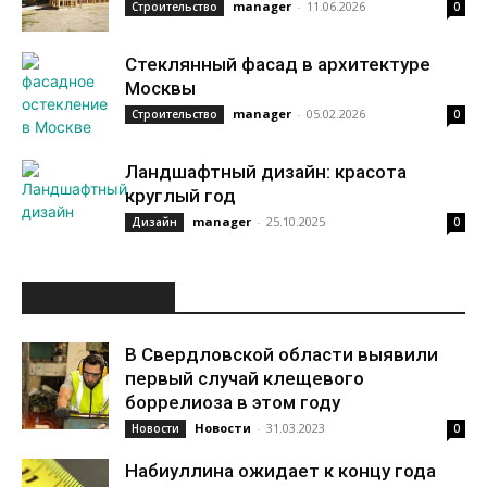
manager
-
11.06.2026
Строительство
0
Стеклянный фасад в архитектуре
Москвы
manager
-
05.02.2026
Строительство
0
Ландшафтный дизайн: красота
круглый год
manager
-
25.10.2025
Дизайн
0
ИНТЕРЕСНОЕ
В Свердловской области выявили
первый случай клещевого
боррелиоза в этом году
Новости
-
31.03.2023
Новости
0
Набиуллина ожидает к концу года