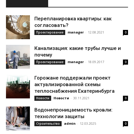
ИНТЕРЕСНОЕ
Перепланировка квартиры: как
согласовать?
manager
-
12.08.2021
Проектирование
0
Канализация: какие трубы лучше и
почему
manager
-
18.09.2017
Проектирование
0
Горожане поддержали проект
актуализированной схемы
теплоснабжения Екатеринбурга
Новости
-
30.11.2021
Новости
0
Водонепроницаемость кровли:
технологии защиты
admin
-
12.03.2025
Строительство
0