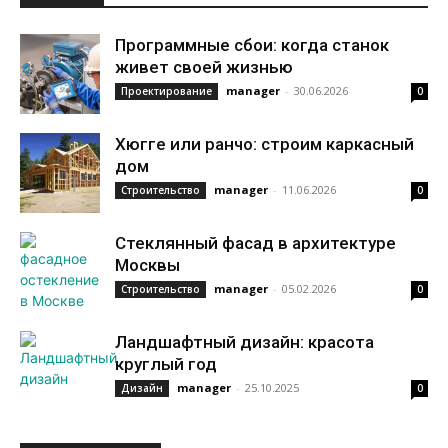
Программные сбои: когда станок
живет своей жизнью
manager
-
30.06.2026
Проектирование
0
Хюгге или ранчо: строим каркасный
дом
manager
-
11.06.2026
Строительство
0
Стеклянный фасад в архитектуре
Москвы
manager
-
05.02.2026
Строительство
0
Ландшафтный дизайн: красота
круглый год
manager
-
25.10.2025
Дизайн
0