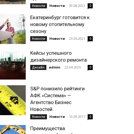
Новости
-
30.08.2021
Новости
0
Екатеринбург готовится к
новому отопительному
сезону
Новости
-
23.06.2021
Новости
0
Кейсы успешного
дизайнерского ремонта
admin
-
23.04.2025
Дизайн
0
S&P понизило рейтинги
АФК «Система» —
Агентство Бизнес
Новостей
Новости
-
10.09.2017
Новости
0
Преимущества