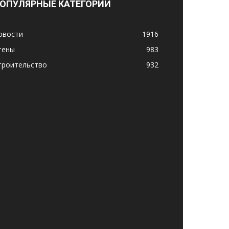
ОПУЛЯРНЫЕ КАТЕГОРИИ
овости
1916
тены
983
троительство
932