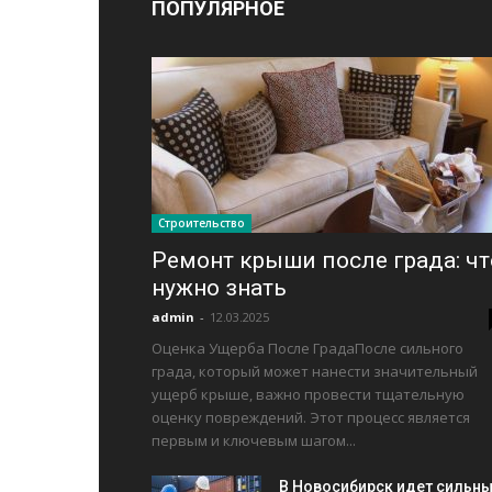
ПОПУЛЯРНОЕ
Строительство
Ремонт крыши после града: чт
нужно знать
admin
-
12.03.2025
Оценка Ущерба После ГрадаПосле сильного
града, который может нанести значительный
ущерб крыше, важно провести тщательную
оценку повреждений. Этот процесс является
первым и ключевым шагом...
В Новосибирск идет сильн