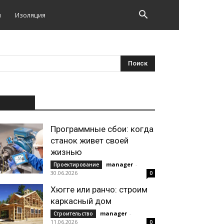
и
Изоляция
НОВОЕ
Программные сбои: когда
станок живет своей
жизнью
manager
-
Проектирование
30.06.2026
0
Хюгге или ранчо: строим
каркасный дом
manager
-
Строительство
11.06.2026
0