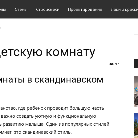
олы
Стены
Стройсмеси
Проектирование
Лаки и краск
у
етскую комнату
97
мнаты в скандинавском
анство, где ребенок проводит большую часть
му важно создать уютную и функциональную
ть развитию малыша. Один из популярных стилей,
мнат, это скандинавский стиль.