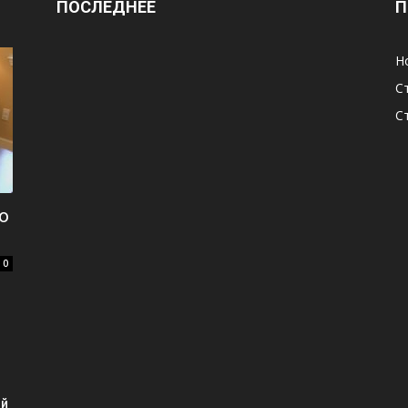
ПОСЛЕДНЕЕ
П
Н
С
С
о
0
ый