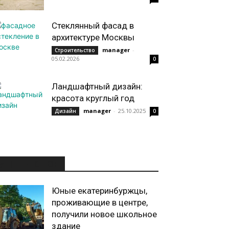
Стеклянный фасад в
архитектуре Москвы
manager
-
Строительство
05.02.2026
0
Ландшафтный дизайн:
красота круглый год
manager
-
25.10.2025
Дизайн
0
ИНТЕРЕСНОЕ
Юные екатеринбуржцы,
проживающие в центре,
получили новое школьное
здание