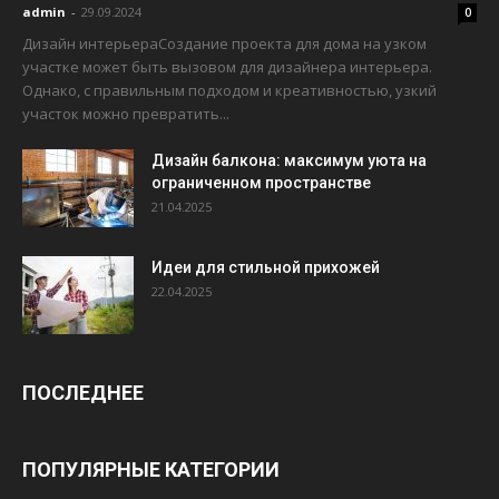
admin
-
29.09.2024
0
Дизайн интерьераСоздание проекта для дома на узком
участке может быть вызовом для дизайнера интерьера.
Однако, с правильным подходом и креативностью, узкий
участок можно превратить...
Дизайн балкона: максимум уюта на
ограниченном пространстве
21.04.2025
Идеи для стильной прихожей
22.04.2025
ПОСЛЕДНЕЕ
ПОПУЛЯРНЫЕ КАТЕГОРИИ