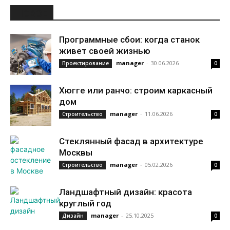
НОВОЕ
Программные сбои: когда станок
живет своей жизнью
manager
-
30.06.2026
Проектирование
0
Хюгге или ранчо: строим каркасный
дом
manager
-
11.06.2026
Строительство
0
Стеклянный фасад в архитектуре
Москвы
manager
-
05.02.2026
Строительство
0
Ландшафтный дизайн: красота
круглый год
manager
-
25.10.2025
Дизайн
0