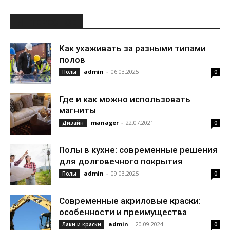
ИНТЕРЕСНОЕ
Как ухаживать за разными типами
полов
admin
-
06.03.2025
Полы
0
Где и как можно использовать
магниты
manager
-
22.07.2021
Дизайн
0
Полы в кухне: современные решения
для долговечного покрытия
admin
-
09.03.2025
Полы
0
Современные акриловые краски:
особенности и преимущества
admin
-
20.09.2024
Лаки и краски
0