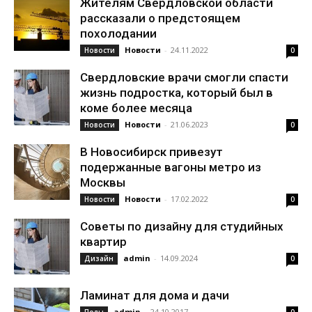
Жителям Свердловской области
рассказали о предстоящем
похолодании
Новости
-
24.11.2022
Новости
0
Свердловские врачи смогли спасти
жизнь подростка, который был в
коме более месяца
Новости
-
21.06.2023
Новости
0
В Новосибирск привезут
подержанные вагоны метро из
Москвы
Новости
-
17.02.2022
Новости
0
Советы по дизайну для студийных
квартир
admin
-
14.09.2024
Дизайн
0
Ламинат для дома и дачи
admin
-
24.10.2017