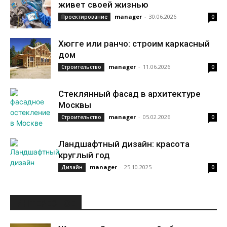
живет своей жизнью
manager
-
30.06.2026
Проектирование
0
Хюгге или ранчо: строим каркасный
дом
manager
-
11.06.2026
Строительство
0
Стеклянный фасад в архитектуре
Москвы
manager
-
05.02.2026
Строительство
0
Ландшафтный дизайн: красота
круглый год
manager
-
25.10.2025
Дизайн
0
ИНТЕРЕСНОЕ