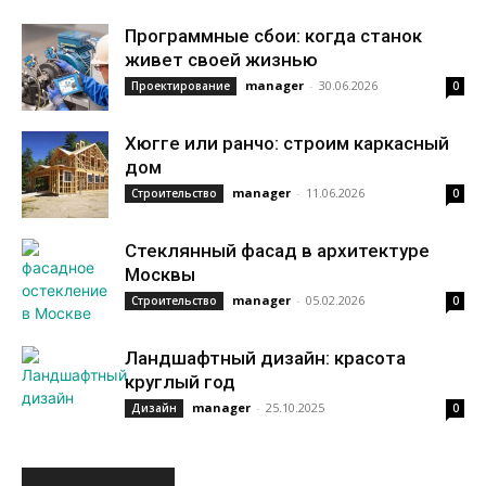
Программные сбои: когда станок
живет своей жизнью
manager
-
30.06.2026
Проектирование
0
Хюгге или ранчо: строим каркасный
дом
manager
-
11.06.2026
Строительство
0
Стеклянный фасад в архитектуре
Москвы
manager
-
05.02.2026
Строительство
0
Ландшафтный дизайн: красота
круглый год
manager
-
25.10.2025
Дизайн
0
ИНТЕРЕСНОЕ