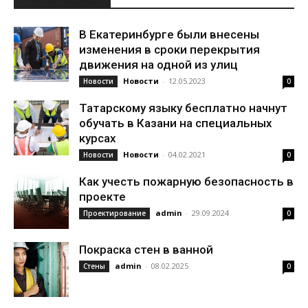
В Екатеринбурге были внесены
изменения в сроки перекрытия
движения на одной из улиц
Новости
-
12.05.2023
Новости
0
Татарскому языку бесплатно начнут
обучать в Казани на специальных
курсах
Новости
-
04.02.2021
Новости
0
Как учесть пожарную безопасность в
проекте
admin
-
29.09.2024
Проектирование
0
Покраска стен в ванной
admin
-
08.02.2025
Стены
0