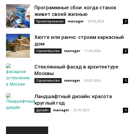
Программные сбои: когда станок
живет своей жизнью
manager
-
30.06.2026
Проектирование
0
Хюгге или ранчо: строим каркасный
дом
manager
-
11.06.2026
Строительство
0
Стеклянный фасад в архитектуре
Москвы
manager
-
05.02.2026
Строительство
0
Ландшафтный дизайн: красота
круглый год
manager
-
25.10.2025
Дизайн
0
ИНТЕРЕСНОЕ