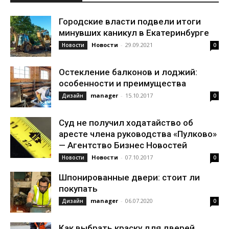
Городские власти подвели итоги
минувших каникул в Екатеринбурге
Новости
-
29.09.2021
Новости
0
Остекление балконов и лоджий:
особенности и преимущества
manager
-
15.10.2017
Дизайн
0
Суд не получил ходатайство об
аресте члена руководства «Пулково»
— Агентство Бизнес Новостей
Новости
-
07.10.2017
Новости
0
Шпонированные двери: стоит ли
покупать
manager
-
06.07.2020
Дизайн
0
Как выбрать краску для дверей