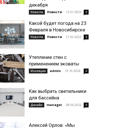
декабря
Новости
-
13.01.2023
Новости
0
Какой будет погода на 23
Февраля в Новосибирске
Новости
-
21.02.2022
Новости
0
Утепление стен с
применением эковаты
admin
-
19.10.2024
Изоляция
0
Как выбрать светильники
для бассейна
manager
-
08.06.2022
Дизайн
0
Алексей Орлов: «Мы