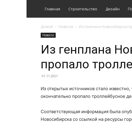
Главная
Строительство
Дизайн
П
Домой
Новости
Из генплана Новосибирска п
Новости
Из генплана Но
пропало тролле
01.11.2021
Из открытых источников стало известно,
окончательно пропало троллейбусное де
Соответствующая информация была опуб
Новосибирска со ссылкой на ресурсы го