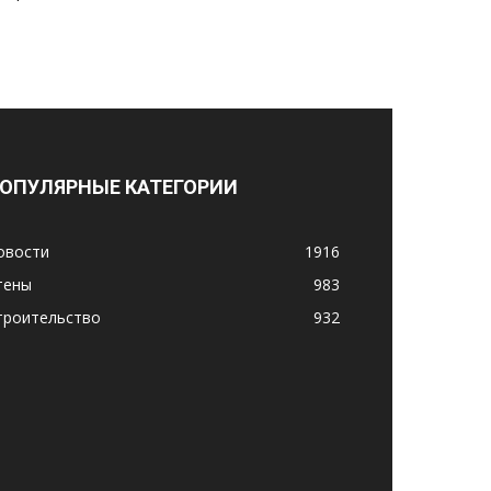
ОПУЛЯРНЫЕ КАТЕГОРИИ
овости
1916
тены
983
троительство
932