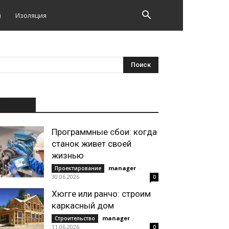
и
Изоляция
НОВОЕ
Программные сбои: когда
станок живет своей
жизнью
manager
-
Проектирование
30.06.2026
0
Хюгге или ранчо: строим
каркасный дом
manager
-
Строительство
11.06.2026
0