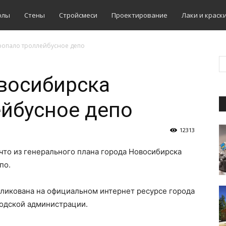
олы
Стены
Стройсмеси
Проектирование
Лаки и краск
ропало троллейбусное депо
восибирска
йбусное депо
12313
 что из генерального плана города Новосибирска
по.
ликована на официальном интернет ресурсе города
родской администрации.