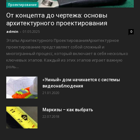
Проектирование
От концепта до чертежа: основы
архитектурного проектирования
admin
-
01.05.2025
0
Этапы Архитектурного ПроектированияАрхитектурное
проектирование представляет собой сложный и
многогранный процесс, который включает в себя несколько
ключевых этапов. Каждый из этих этапов играет важную
роль...
«Умный» дом начинается с системы
видеонаблюдения
21.01.2020
Маркизы – как выбрать
22.07.2018