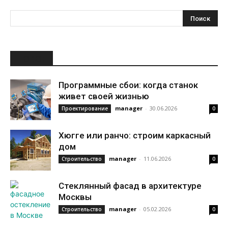
НОВОЕ
Программные сбои: когда станок
живет своей жизнью
manager
-
30.06.2026
Проектирование
0
Хюгге или ранчо: строим каркасный
дом
manager
-
11.06.2026
Строительство
0
Стеклянный фасад в архитектуре
Москвы
manager
-
05.02.2026
Строительство
0