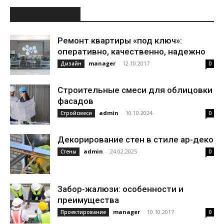
ИНТЕРЕСНОЕ
Ремонт квартиры «под ключ»:
оперативно, качественно, надежно
manager
-
12.10.2017
Дизайн
0
Строительные смеси для облицовки
фасадов
admin
-
10.10.2024
Стройсмеси
0
Декорирование стен в стиле ар-деко
admin
-
24.02.2025
Стены
0
Забор-жалюзи: особенности и
преимущества
manager
-
10.10.2017
Проектирование
0