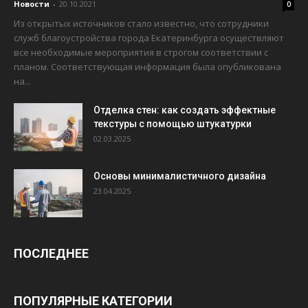
Новости
-
20.10.2021
0
Из открытых источников стало известно, что сотрудники
служб благоустройства города Екатеринбурга осуществляют
все необходимые мероприятия в строгом соответствии с
планом. Соответствующая информация была опубликована
на...
Отделка стен: как создать эффектные
текстуры с помощью штукатурки
02.03.2025
Основы минималистичного дизайна
23.04.2025
ПОСЛЕДНЕЕ
ПОПУЛЯРНЫЕ КАТЕГОРИИ