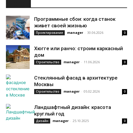
НОВОЕ
Программные сбои: когда станок
живет своей жизнью
manager
-
30.06.2026
Проектирование
0
Хюгге или ранчо: строим каркасный
дом
manager
-
11.06.2026
Строительство
0
Стеклянный фасад в архитектуре
Москвы
manager
-
05.02.2026
Строительство
0
Ландшафтный дизайн: красота
круглый год
manager
-
25.10.2025
Дизайн
0