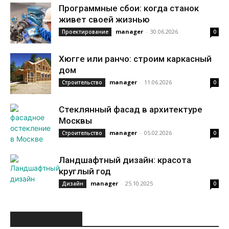
Программные сбои: когда станок
живет своей жизнью
manager
-
30.06.2026
Проектирование
0
Хюгге или ранчо: строим каркасный
дом
manager
-
11.06.2026
Строительство
0
Стеклянный фасад в архитектуре
Москвы
manager
-
05.02.2026
Строительство
0
Ландшафтный дизайн: красота
круглый год
manager
-
25.10.2025
Дизайн
0
ИНТЕРЕСНОЕ