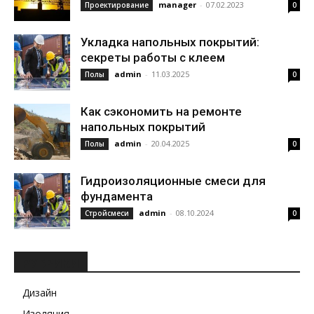
manager
-
07.02.2023
Проектирование
0
Укладка напольных покрытий:
секреты работы с клеем
admin
-
11.03.2025
Полы
0
Как сэкономить на ремонте
напольных покрытий
admin
-
20.04.2025
Полы
0
Гидроизоляционные смеси для
фундамента
admin
-
08.10.2024
Стройсмеси
0
РУБРИКИ
Дизайн
Изоляция