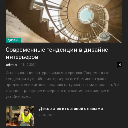
Дизайн
Современные тенденции в дизайне
интерьеров
admin
-
13.10.2024
0
Использование натуральных материаловСовременные
тенденции в дизайне интерьеров все больше отдают
предпочтение использованию натуральных материалов. Это
связано с растущим интересом к экологически чистым и
устойчивым...
Декор стен в гостиной с нишами
22.02.2025