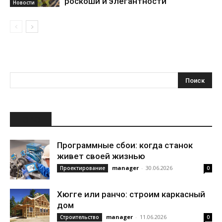
роскоши и элегантности
Новости
НОВОЕ
Программные сбои: когда станок
живет своей жизнью
manager
-
30.06.2026
Проектирование
0
Хюгге или ранчо: строим каркасный
дом
manager
-
11.06.2026
Строительство
0