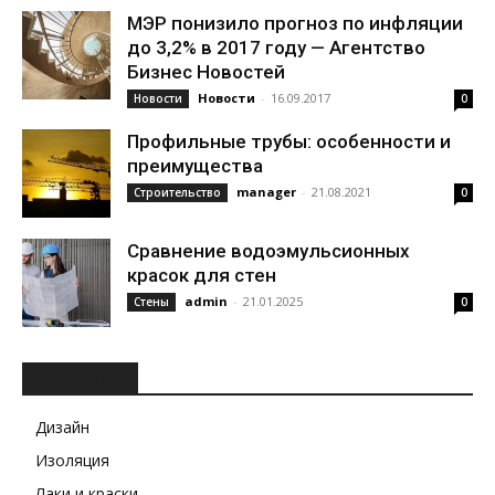
МЭР понизило прогноз по инфляции
до 3,2% в 2017 году — Агентство
Бизнес Новостей
Новости
-
16.09.2017
Новости
0
Профильные трубы: особенности и
преимущества
manager
-
21.08.2021
Строительство
0
Сравнение водоэмульсионных
красок для стен
admin
-
21.01.2025
Стены
0
РУБРИКИ
Дизайн
Изоляция
Лаки и краски