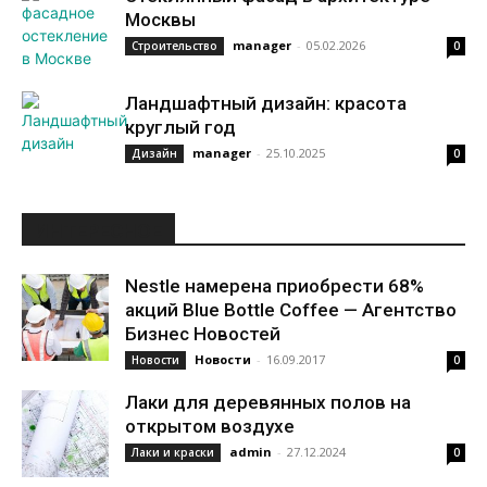
Москвы
manager
-
05.02.2026
Строительство
0
Ландшафтный дизайн: красота
круглый год
manager
-
25.10.2025
Дизайн
0
ИНТЕРЕСНОЕ
Nestle намерена приобрести 68%
акций Blue Bottle Coffee — Агентство
Бизнес Новостей
Новости
-
16.09.2017
Новости
0
Лаки для деревянных полов на
открытом воздухе
admin
-
27.12.2024
Лаки и краски
0