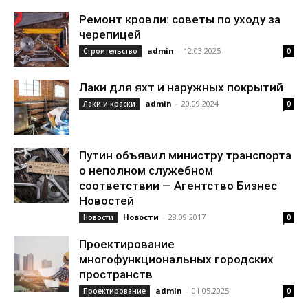
Ремонт кровли: советы по уходу за
черепицей
admin
-
12.03.2025
Строительство
0
Лаки для яхт и наружных покрытий
admin
-
20.09.2024
Лаки и краски
0
Путин объявил министру транспорта
о неполном служебном
соответствии — Агентство Бизнес
Новостей
Новости
-
28.09.2017
Новости
0
Проектирование
многофункциональных городских
пространств
admin
-
01.05.2025
Проектирование
0