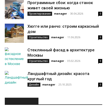
Программные сбои: когда станок
живет своей жизнью
manager
-
30.06.2026
Проектирование
0
Хюгге или ранчо: строим каркасный
дом
manager
-
11.06.2026
Строительство
0
Стеклянный фасад в архитектуре
Москвы
manager
-
05.02.2026
Строительство
0
Ландшафтный дизайн: красота
круглый год
manager
-
25.10.2025
Дизайн
0
ИНТЕРЕСНОЕ