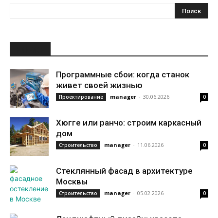
НОВОЕ
Программные сбои: когда станок
живет своей жизнью
manager
-
30.06.2026
Проектирование
0
Хюгге или ранчо: строим каркасный
дом
manager
-
11.06.2026
Строительство
0
Стеклянный фасад в архитектуре
Москвы
manager
-
05.02.2026
Строительство
0