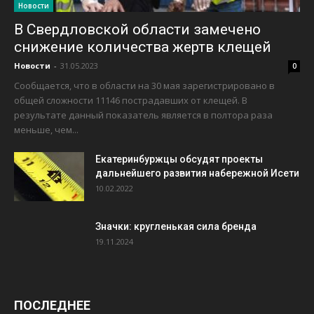
Новости
В Свердловской области замечено
снижение количества жертв клещей
Новости
-
31.05.2023
0
Сообщается, что в области на 30 мая зарегистрировано в
общей сложности 11146 пострадавших от клещей. В
результате данный показатель является в полтора раза
меньше, чем...
Екатеринбуржцы обсудят проекты
дальнейшего развития набережной Исети
10.02.2022
Значки: кругленькая сила бренда
19.11.2024
ПОСЛЕДНЕЕ