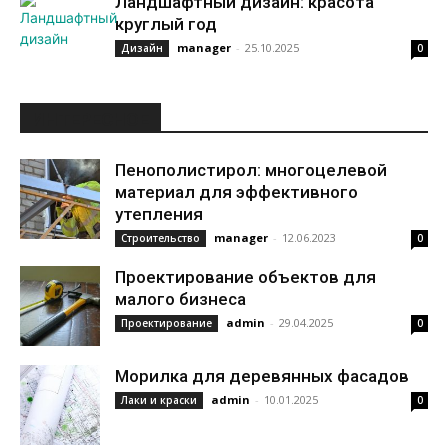
Ландшафтный дизайн: красота
круглый год
manager
-
25.10.2025
Дизайн
0
ИНТЕРЕСНОЕ
Пенополистирол: многоцелевой
материал для эффективного
утепления
manager
-
12.06.2023
Строительство
0
Проектирование объектов для
малого бизнеса
admin
-
29.04.2025
Проектирование
0
Морилка для деревянных фасадов
admin
-
10.01.2025
Лаки и краски
0