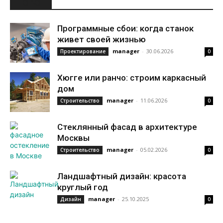
НОВОЕ
Программные сбои: когда станок
живет своей жизнью
manager
-
30.06.2026
Проектирование
0
Хюгге или ранчо: строим каркасный
дом
manager
-
11.06.2026
Строительство
0
Стеклянный фасад в архитектуре
Москвы
manager
-
05.02.2026
Строительство
0
Ландшафтный дизайн: красота
круглый год
manager
-
25.10.2025
Дизайн
0