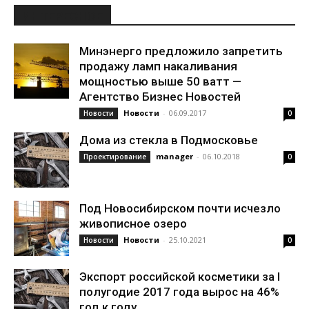
ИНТЕРЕСНОЕ
Минэнерго предложило запретить
продажу ламп накаливания
мощностью выше 50 ватт —
Агентство Бизнес Новостей
Новости
-
06.09.2017
Новости
0
Дома из стекла в Подмосковье
manager
-
06.10.2018
Проектирование
0
Под Новосибирском почти исчезло
живописное озеро
Новости
-
25.10.2021
Новости
0
Экспорт российской косметики за I
полугодие 2017 года вырос на 46%
год к году