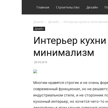
Главная
Строительство
Дизайн
П
Домой
Дизайн
Интерьер кухни в стиле мини
Дизайн
Интерьер кухни
минимализм
28.04.2019
Многим нравятся строгие и не очень фор
современный функционал, но не решаетс
индустриальном стиле, и не сторонник п
кухонный интерьер, но хочется чего-то 
декораторы в этом случае советуют поп