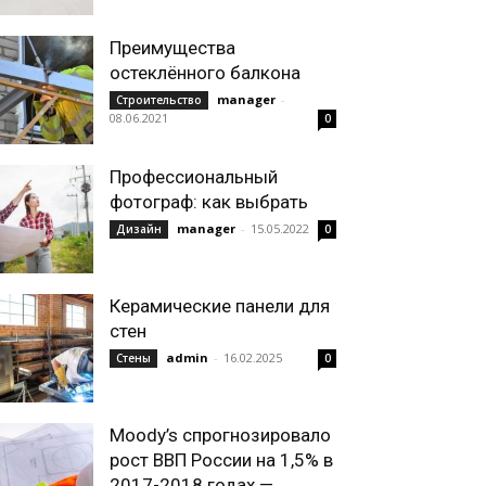
Преимущества
остеклённого балкона
manager
-
Строительство
08.06.2021
0
Профессиональный
фотограф: как выбрать
manager
-
15.05.2022
Дизайн
0
Керамические панели для
стен
admin
-
16.02.2025
Стены
0
Moody’s спрогнозировало
рост ВВП России на 1,5% в
2017-2018 годах —