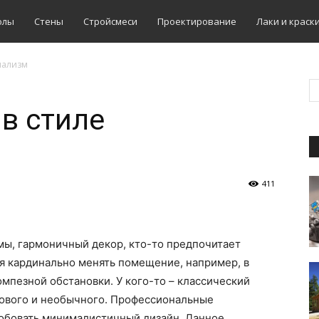
олы
Стены
Стройсмеси
Проектирование
Лаки и краск
мализм
 в стиле
411
мы, гармоничный декор, кто-то предпочитает
я кардинально менять помещение, например, в
омпезной обстановки. У кого-то – классический
нового и необычного. Профессиональные
робовать минималистичный дизайн. Данное