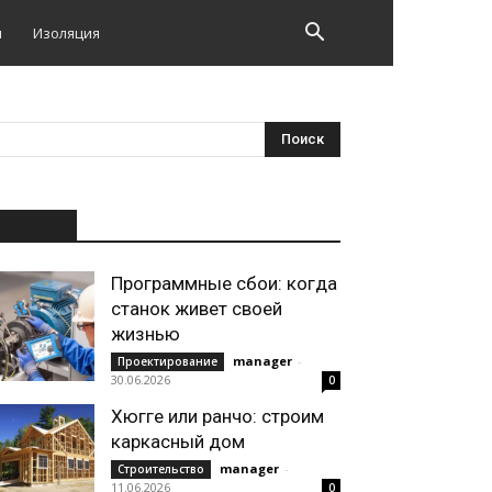
и
Изоляция
НОВОЕ
Программные сбои: когда
станок живет своей
жизнью
manager
-
Проектирование
30.06.2026
0
Хюгге или ранчо: строим
каркасный дом
manager
-
Строительство
11.06.2026
0