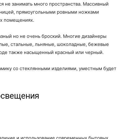
ся не занимать много пространства. Массивный
шницей, прямоугольными ровными ножками
ых помещениях.
азный но не очень броский. Многие дизайнеры
лые, стальные, льняные, шоколадные, бежевые
 моде также насыщенный красный или черный.
амику со стеклянными изделиями, уместным будет
 освещения
аличие и использование современных бытовых