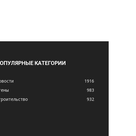
ОПУЛЯРНЫЕ КАТЕГОРИИ
овости
1916
тены
983
троительство
932