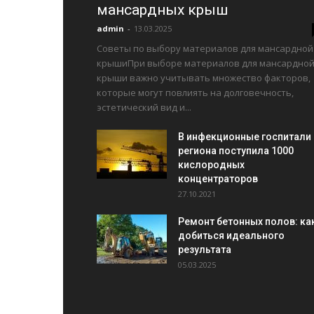
мансардных крыш
admin
-
13.03.2025
Советы по выбору материалов для мансардной
крышиПри выборе материалов для мансардно
крыши важно учитывать множество факторов,
которые могут повлиять на долговечность,
эстетический вид и...
В инфекционные госпитали
региона поступила 1000
кислородных
концентраторов
27.10.2021
Ремонт бетонных полов: ка
добиться идеального
результата
05.03.2025