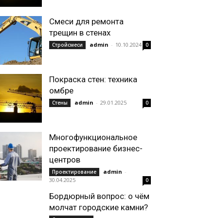
Смеси для ремонта
трещин в стенах
admin
-
10.10.2024
Стройсмеси
0
Покраска стен: техника
омбре
admin
-
29.01.2025
Стены
0
Многофункциональное
проектирование бизнес-
центров
admin
-
Проектирование
30.04.2025
0
Бордюрный вопрос: о чём
молчат городские камни?