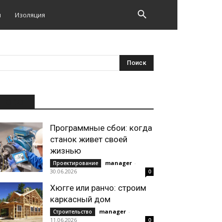
и
Изоляция
НОВОЕ
Программные сбои: когда
станок живет своей
жизнью
manager
-
Проектирование
30.06.2026
0
Хюгге или ранчо: строим
каркасный дом
manager
-
Строительство
11.06.2026
0