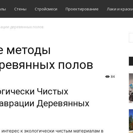
олы
Стены
Стройсмеси
Проектирование
Лаки и краск
ации деревянных полов
е методы
еревянных полов
84
огически Чистых
таврации Деревянных
 интерес к экологически чистым материалам в