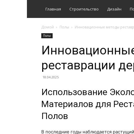
Главная
Строительство
Дизайн
П
Домой
Полы
Инновационные методы реставр
Полы
Инновационны
реставрации д
18.04.2025
Использование Экол
Материалов для Рес
Полов
В последние годы наблюдается растущий