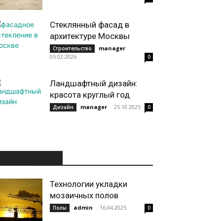
Стеклянный фасад в
архитектуре Москвы
manager
-
Строительство
05.02.2026
0
Ландшафтный дизайн:
красота круглый год
manager
-
25.10.2025
Дизайн
0
ИНТЕРЕСНОЕ
Технологии укладки
мозаичных полов
admin
-
16.04.2025
Полы
0