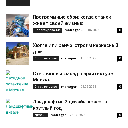
НОВОЕ
Программные сбои: когда станок
живет своей жизнью
manager
-
30.06.2026
Проектирование
0
Хюгге или ранчо: строим каркасный
дом
manager
-
11.06.2026
Строительство
0
Стеклянный фасад в архитектуре
Москвы
manager
-
05.02.2026
Строительство
0
Ландшафтный дизайн: красота
круглый год
manager
-
25.10.2025
Дизайн
0