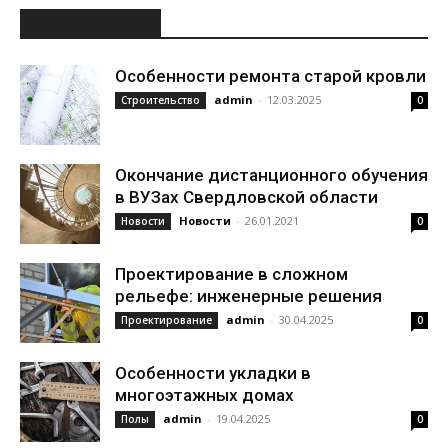
ИНТЕРЕСНОЕ
Особенности ремонта старой кровли
admin
-
12.03.2025
Строительство
0
Окончание дистанционного обучения
в ВУЗах Свердловской области
Новости
-
26.01.2021
Новости
0
Проектирование в сложном
рельефе: инженерные решения
admin
-
30.04.2025
Проектирование
0
Особенности укладки в
многоэтажных домах
admin
-
19.04.2025
Полы
0