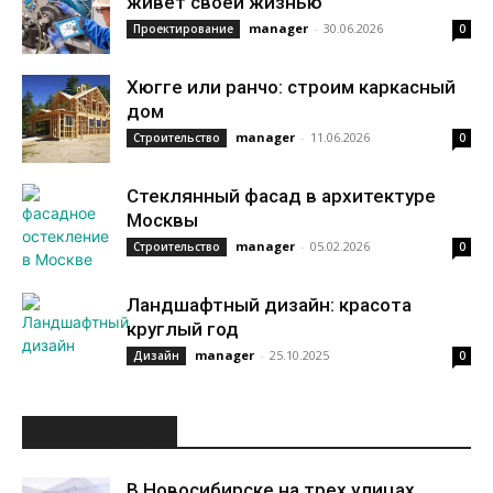
живет своей жизнью
manager
-
30.06.2026
Проектирование
0
Хюгге или ранчо: строим каркасный
дом
manager
-
11.06.2026
Строительство
0
Стеклянный фасад в архитектуре
Москвы
manager
-
05.02.2026
Строительство
0
Ландшафтный дизайн: красота
круглый год
manager
-
25.10.2025
Дизайн
0
ИНТЕРЕСНОЕ
В Новосибирске на трех улицах