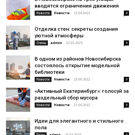
вводятся ограничения движения
Новости
-
12.04.2023
Новости
0
Отделка стен: секреты создания
уютной атмосферы
admin
-
02.03.2025
Стены
0
В одном из районов Новосибирска
состоялось открытие модельной
библиотеки
Новости
-
23.09.2022
Новости
0
«Активный Екатеринбург»: голосуй за
раздельный сбор мусора
Новости
-
21.06.2022
Новости
0
Идеи для элегантного и стильного
пола
admin
-
20.04.2025
Полы
0