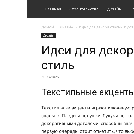
Главная
Строительство
Дизайн
П
Домой
Дизайн
Идеи для декора спальни: уют 
Дизайн
Идеи для декор
стиль
26.04.2025
Текстильные акценты
Текстильные акценты играют ключевую р
спальне. Пледы и подушки, будучи не т
декоративными деталями, способны знач
первую очередь, стоит отметить, что вы