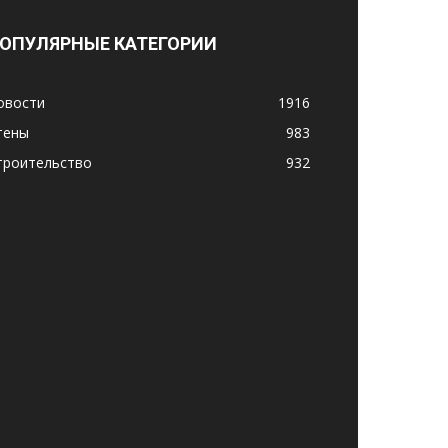
ОПУЛЯРНЫЕ КАТЕГОРИИ
овости
1916
тены
983
троительство
932