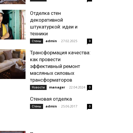
Отделка стен
декоративной
штукатуркой: идеи и
техники
admin
-
27.02.2025
Стены
0
Трансформация качества:
как провести
эффективный ремонт
масляных силовых
трансформаторов
manager
-
22.04.2024
Новости
0
Стеновая отделка
admin
-
25.06.2017
Стены
0