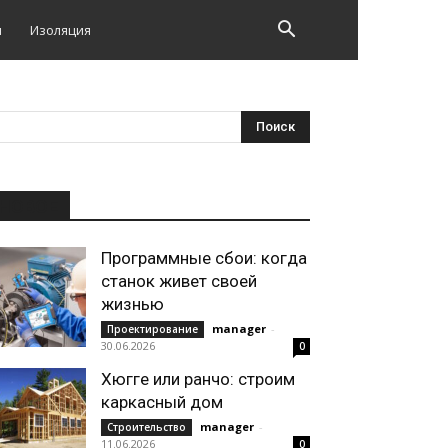
и
Изоляция
НОВОЕ
Программные сбои: когда
станок живет своей
жизнью
manager
-
Проектирование
30.06.2026
0
Хюгге или ранчо: строим
каркасный дом
manager
-
Строительство
11.06.2026
0