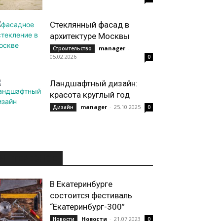
Стеклянный фасад в
архитектуре Москвы
manager
-
Строительство
05.02.2026
0
Ландшафтный дизайн:
красота круглый год
manager
-
25.10.2025
Дизайн
0
ИНТЕРЕСНОЕ
В Екатеринбурге
состоится фестиваль
“Екатеринбург-300”
Новости
-
21.07.2023
Новости
0