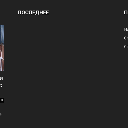
ПОСЛЕДНЕЕ
П
Н
С
С
и
с
0
,
е