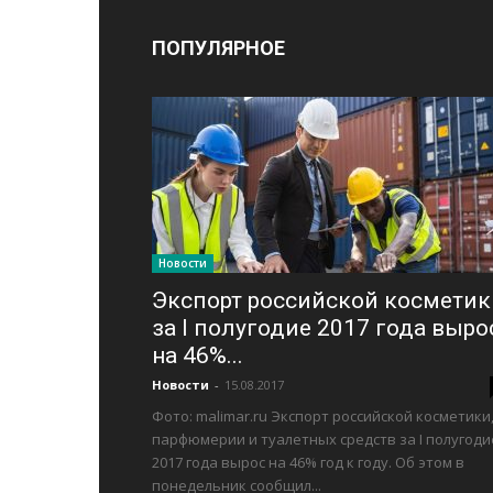
ПОПУЛЯРНОЕ
Новости
Экспорт российской косметик
за I полугодие 2017 года выро
на 46%...
Новости
-
15.08.2017
Фото: malimar.ru Экспорт российской косметики
парфюмерии и туалетных средств за I полугоди
2017 года вырос на 46% год к году. Об этом в
понедельник сообщил...