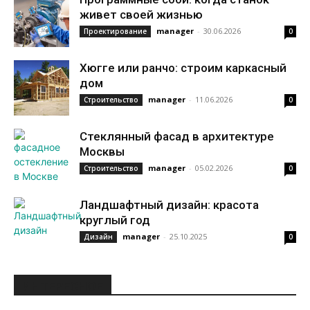
живет своей жизнью
manager
-
30.06.2026
Проектирование
0
Хюгге или ранчо: строим каркасный
дом
manager
-
11.06.2026
Строительство
0
Стеклянный фасад в архитектуре
Москвы
manager
-
05.02.2026
Строительство
0
Ландшафтный дизайн: красота
круглый год
manager
-
25.10.2025
Дизайн
0
ИНТЕРЕСНОЕ