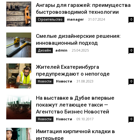
Ангары для гаражей: преимущества
быстровозводимой технологии
manager
-
31.07.2024
Строительство
0
Смелые дизайнерские решения:
инновационный подход
admin
-
25.04.2025
Дизайн
0
Жителей Екатеринбурга
предупреждают о непогоде
Новости
-
31.08.2023
Новости
0
На выставке в Дубае впервые
покажут летающее такси —
Агентство Бизнес Новостей
Новости
-
09.10.2017
Новости
0
Имитация кирпичной кладки в
интерьере