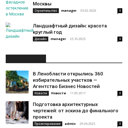
Москвы
manager
-
05.02.2026
Строительство
0
Ландшафтный дизайн: красота
круглый год
manager
-
25.10.2025
Дизайн
0
ИНТЕРЕСНОЕ
В Ленобласти открылись 360
избирательных участков —
Агентство Бизнес Новостей
Новости
-
11.09.2017
Новости
0
Подготовка архитектурных
чертежей: от эскиза до финального
проекта
admin
-
29.04.2025
Проектирование
0