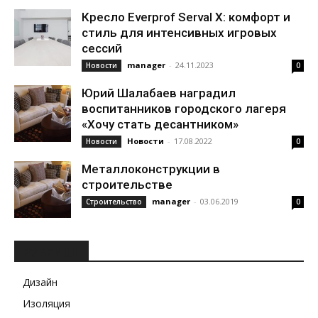
Кресло Everprof Serval X: комфорт и
стиль для интенсивных игровых
сессий
manager
-
24.11.2023
Новости
0
Юрий Шалабаев наградил
воспитанников городского лагеря
«Хочу стать десантником»
Новости
-
17.08.2022
Новости
0
Металлоконструкции в
строительстве
manager
-
03.06.2019
Строительство
0
РУБРИКИ
Дизайн
Изоляция