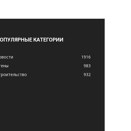
ОПУЛЯРНЫЕ КАТЕГОРИИ
овости
1916
тены
983
троительство
932