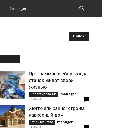
и
Изоляция
НОВОЕ
Программные сбои: когда
станок живет своей
жизнью
manager
-
Проектирование
30.06.2026
0
Хюгге или ранчо: строим
каркасный дом
manager
-
Строительство
11.06.2026
0