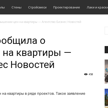
олы
Стены
Стройсмеси
Проектирование
Лаки и краск
вышении цен на квартиры — Агентство Бизнес Новостей
ообщила о
 на квартиры —
ес Новостей
458
на квартиры в ряде проектов. Такое заявление