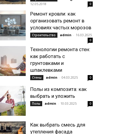
12.05.2018
0
Ремонт кровли: как
организовать ремонт в
условиях частых морозов
admin
-
16.03.2025
Строительство
0
Технологии ремонта стен:
как работать с
грунтовками и
шпаклевками
admin
-
04.03.2025
Стены
0
Полы из композита: как
выбрать и уложить
admin
-
10.03.2025
Полы
0
Как выбрать смесь для
утепления фасада