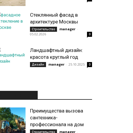
Стеклянный фасад в
архитектуре Москвы
manager
-
Строительство
05.02.2026
0
Ландшафтный дизайн:
красота круглый год
manager
-
25.10.2025
Дизайн
0
ИНТЕРЕСНОЕ
Преимущества вызова
сантехника-
профессионала на дом
manager
-
Строительство