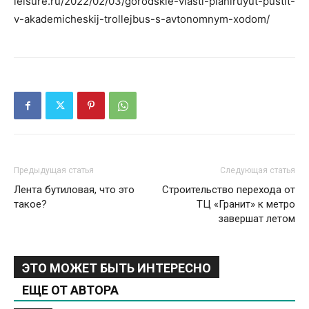
leisure.ru/2022/02/03/gorodskie-vlasti-planiruyut-pustit-
v-akademicheskij-trollejbus-s-avtonomnym-xodom/
Предыдущая статья
Следующая статья
Лента бутиловая, что это
Строительство перехода от
такое?
ТЦ «Гранит» к метро
завершат летом
ЭТО МОЖЕТ БЫТЬ ИНТЕРЕСНО
ЕЩЕ ОТ АВТОРА