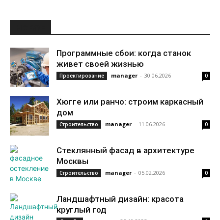
НОВОЕ
Программные сбои: когда станок
живет своей жизнью
manager
-
30.06.2026
Проектирование
0
Хюгге или ранчо: строим каркасный
дом
manager
-
11.06.2026
Строительство
0
Стеклянный фасад в архитектуре
Москвы
manager
-
05.02.2026
Строительство
0
Ландшафтный дизайн: красота
круглый год