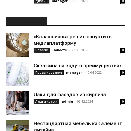
manager
-
25.10.2025
Дизайн
0
ИНТЕРЕСНОЕ
«Калашников» решил запустить
медиаплатформу
Новости
-
22.08.2017
Новости
0
Скважина на воду: о преимуществах
manager
-
10.04.2022
Проектирование
0
Лаки для фасадов из кирпича
admin
-
03.12.2024
Лаки и краски
0
Нестандартная мебель как элемент
дизайна