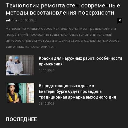
Технологии ремонта стен: современные
методы восстановления поверхности
admin
-
05.03.2025
0
Нанесение жидких обоев как альтернатива традиционным
покрытиямВ последние годы наблюдается значительный
интерес к новым методам отделки стен, и одним из наиболее
заметных направлений в...
Краски для наружных работ: особенности
применения
15.11.2024
В предстоящие выходные в
Екатеринбурге будет проведена
традиционная ярмарка выходного дня
28.10.2022
ПОСЛЕДНЕЕ