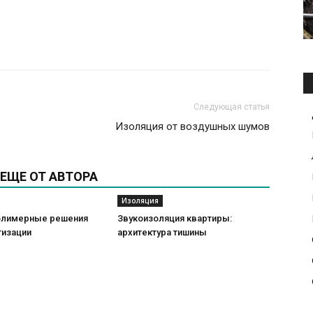
Следующая статья
Изоляция от воздушных шумов
ЕЩЕ ОТ АВТОРА
Изоляция
олимерные решения
Звукоизоляция квартиры:
тизации
архитектура тишины