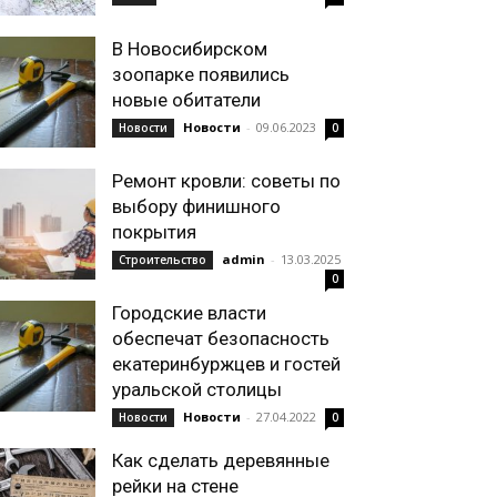
В Новосибирском
зоопарке появились
новые обитатели
Новости
-
09.06.2023
Новости
0
Ремонт кровли: советы по
выбору финишного
покрытия
admin
-
13.03.2025
Строительство
0
Городские власти
обеспечат безопасность
екатеринбуржцев и гостей
уральской столицы
Новости
-
27.04.2022
Новости
0
Как сделать деревянные
рейки на стене