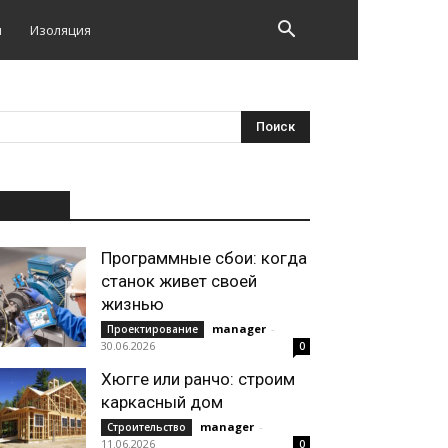
и
Изоляция
НОВОЕ
Программные сбои: когда
станок живет своей
жизнью
manager
-
Проектирование
30.06.2026
0
Хюгге или ранчо: строим
каркасный дом
manager
-
Строительство
11.06.2026
0