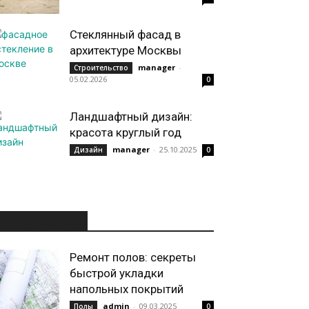
Стеклянный фасад в
архитектуре Москвы
manager
-
Строительство
05.02.2026
0
Ландшафтный дизайн:
красота круглый год
manager
-
25.10.2025
Дизайн
0
ИНТЕРЕСНОЕ
Ремонт полов: секреты
быстрой укладки
напольных покрытий
admin
-
09.03.2025
Полы
0