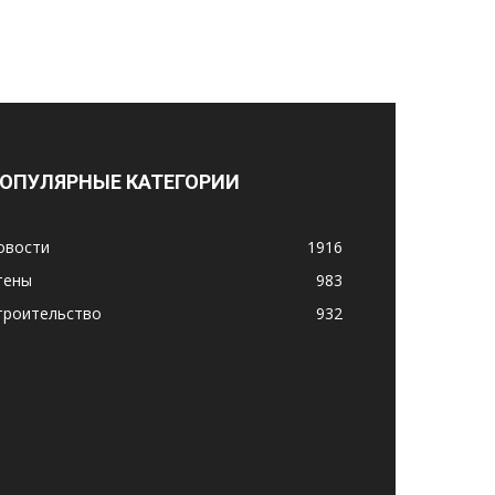
ОПУЛЯРНЫЕ КАТЕГОРИИ
овости
1916
тены
983
троительство
932