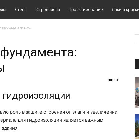
олы
Стены
Стройсмеси
Проектирование
Лаки и краск
 важные аспекты
 фундамента:
ы
101
 гидроизоляции
ую роль в защите строения от влаги и увеличении
териала для гидроизоляции является важным
 здания.