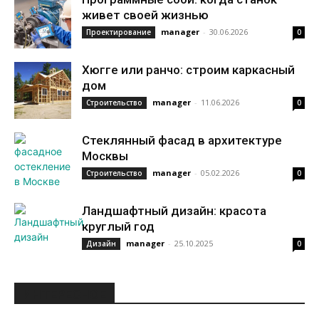
живет своей жизнью
manager
-
30.06.2026
Проектирование
0
Хюгге или ранчо: строим каркасный
дом
manager
-
11.06.2026
Строительство
0
Стеклянный фасад в архитектуре
Москвы
manager
-
05.02.2026
Строительство
0
Ландшафтный дизайн: красота
круглый год
manager
-
25.10.2025
Дизайн
0
ИНТЕРЕСНОЕ