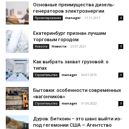
Основные преимущества дизель-
генераторов электроэнергии
manager
-
11.11.2017
Проектирование
0
Екатеринбург признан лучшим
торговым городом
Новости
-
25.01.2021
Новости
0
Как выбрать захват грузовой: о
типах
manager
-
04.07.2019
Строительство
0
Бытовки: особенности современных
«вагончиков»
manager
-
01.06.2022
Строительство
0
Дуров: Биткоин – это шанс выйти из-
под гегемонии США — Агентство