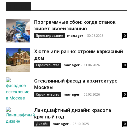
НОВОЕ
Программные сбои: когда станок
живет своей жизнью
manager
-
30.06.2026
Проектирование
0
Хюгге или ранчо: строим каркасный
дом
manager
-
11.06.2026
Строительство
0
Стеклянный фасад в архитектуре
Москвы
manager
-
05.02.2026
Строительство
0
Ландшафтный дизайн: красота
круглый год
manager
-
25.10.2025
Дизайн
0