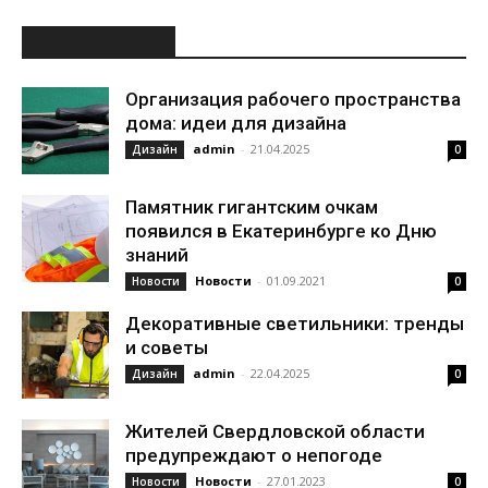
ИНТЕРЕСНОЕ
Организация рабочего пространства
дома: идеи для дизайна
admin
-
21.04.2025
Дизайн
0
Памятник гигантским очкам
появился в Екатеринбурге ко Дню
знаний
Новости
-
01.09.2021
Новости
0
Декоративные светильники: тренды
и советы
admin
-
22.04.2025
Дизайн
0
Жителей Свердловской области
предупреждают о непогоде
Новости
-
27.01.2023
Новости
0