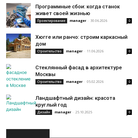
Программные сбои: когда станок
живет своей жизнью
manager
-
30.06.2026
Проектирование
0
Хюгге или ранчо: строим каркасный
дом
manager
-
11.06.2026
Строительство
0
Стеклянный фасад в архитектуре
Москвы
manager
-
05.02.2026
Строительство
0
Ландшафтный дизайн: красота
круглый год
manager
-
25.10.2025
Дизайн
0
ИНТЕРЕСНОЕ