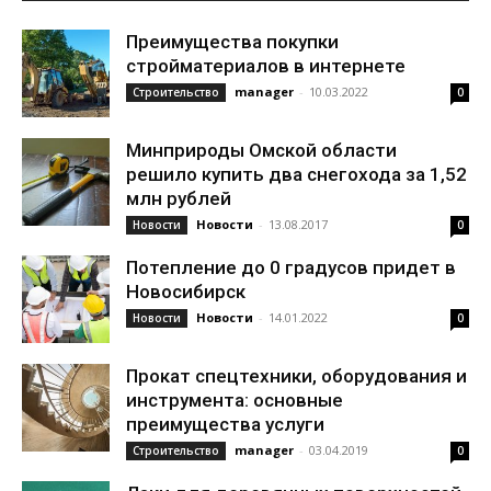
Преимущества покупки
стройматериалов в интернете
manager
-
10.03.2022
Строительство
0
Минприроды Омской области
решило купить два снегохода за 1,52
млн рублей
Новости
-
13.08.2017
Новости
0
Потепление до 0 градусов придет в
Новосибирск
Новости
-
14.01.2022
Новости
0
Прокат спецтехники, оборудования и
инструмента: основные
преимущества услуги
manager
-
03.04.2019
Строительство
0