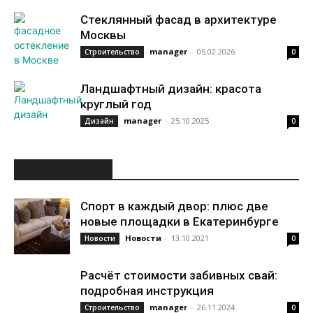
Стеклянный фасад в архитектуре
Москвы
manager
-
05.02.2026
Строительство
0
Ландшафтный дизайн: красота
круглый год
manager
-
25.10.2025
Дизайн
0
ИНТЕРЕСНОЕ
Спорт в каждый двор: плюс две
новые площадки в Екатеринбурге
Новости
-
13.10.2021
Новости
0
Расчёт стоимости забивных свай:
подробная инструкция
manager
-
26.11.2024
Строительство
0