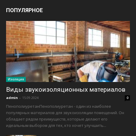
ПОПУЛЯРНОЕ
Изоляция
Виды звукоизоляционных материалов
admin
-
15.09.2024
0
ПенополиуретанПенополиуретан - один из наиболее
популярных материалов для звукоизоляции помещений. Он
обладает рядом преимуществ, которые делают его
идеальным выбором для тех, кто хочет улучшить...