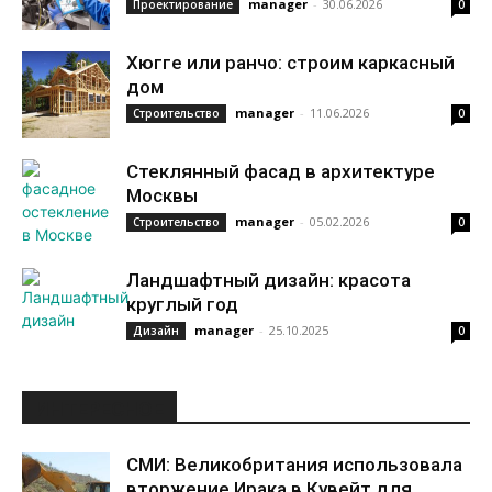
manager
-
30.06.2026
Проектирование
0
Хюгге или ранчо: строим каркасный
дом
manager
-
11.06.2026
Строительство
0
Стеклянный фасад в архитектуре
Москвы
manager
-
05.02.2026
Строительство
0
Ландшафтный дизайн: красота
круглый год
manager
-
25.10.2025
Дизайн
0
ИНТЕРЕСНОЕ
СМИ: Великобритания использовала
вторжение Ирака в Кувейт для