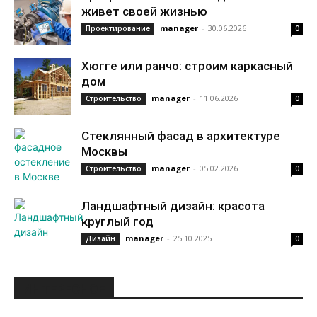
живет своей жизнью
manager
-
30.06.2026
Проектирование
0
Хюгге или ранчо: строим каркасный
дом
manager
-
11.06.2026
Строительство
0
Стеклянный фасад в архитектуре
Москвы
manager
-
05.02.2026
Строительство
0
Ландшафтный дизайн: красота
круглый год
manager
-
25.10.2025
Дизайн
0
ИНТЕРЕСНОЕ