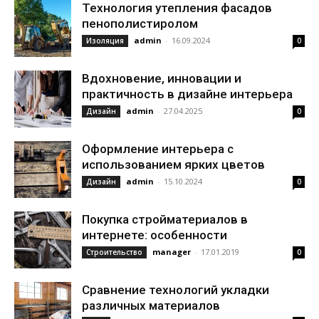
Технология утепления фасадов
пенополистиролом
admin
-
16.09.2024
Изоляция
0
Вдохновение, инновации и
практичность в дизайне интерьера
admin
-
27.04.2025
Дизайн
0
Оформление интерьера с
использованием ярких цветов
admin
-
15.10.2024
Дизайн
0
Покупка стройматериалов в
интернете: особенности
manager
-
17.01.2019
Строительство
0
Сравнение технологий укладки
различных материалов