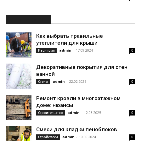
ИНТЕРЕСНОЕ
Как выбрать правильные
утеплители для крыши
admin
-
17.09.2024
Изоляция
0
Декоративные покрытия для стен
ванной
admin
-
22.02.2025
Стены
0
Ремонт кровли в многоэтажном
доме: нюансы
admin
-
12.03.2025
Строительство
0
Смеси для кладки пеноблоков
admin
-
10.10.2024
Стройсмеси
0