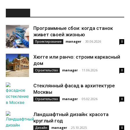
НОВОЕ
Программные сбои: когда станок
живет своей жизнью
manager
-
30.06.2026
Проектирование
0
Хюгге или ранчо: строим каркасный
дом
manager
-
11.06.2026
Строительство
0
Стеклянный фасад в архитектуре
Москвы
manager
-
05.02.2026
Строительство
0
Ландшафтный дизайн: красота
круглый год
manager
-
25.10.2025
Дизайн
0