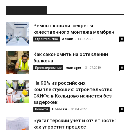
ИНТЕРЕСНОЕ
Ремонт кровли: секреты
качественного монтажа мембран
admin
-
13.03.2025
Строительство
0
Как сэкономить на остеклении
балкона
manager
-
31.07.2019
Проектирование
0
На 90% из российских
комплектующих: строительство
СКИФа в Кольцово начнется без
задержек
Новости
-
01.04.2022
Новости
0
Бухгалтерский учёт и отчётность:
как упростит процесс