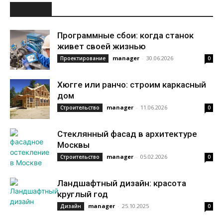
НОВОЕ
Программные сбои: когда станок
живет своей жизнью
manager
-
30.06.2026
Проектирование
0
Хюгге или ранчо: строим каркасный
дом
manager
-
11.06.2026
Строительство
0
Стеклянный фасад в архитектуре
Москвы
manager
-
05.02.2026
Строительство
0
Ландшафтный дизайн: красота
круглый год
manager
-
25.10.2025
Дизайн
0