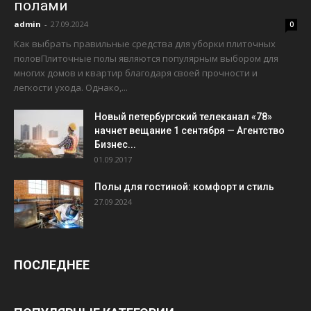
полами
admin
-
27.09.2024
0
Как выбрать правильные средства для уборки плиточных
половПлиточные полы являются популярным выбором для
многих домов и квартир благодаря своей прочности и
легкости ухода. Однако,...
Новый петербургский телеканал «78»
начнет вещание 1 сентября — Агентство
Бизнес...
01.09.2017
Полы для гостиной: комфорт и стиль
27.09.2024
ПОСЛЕДНЕЕ