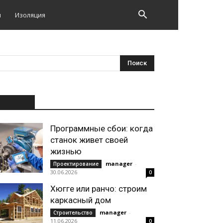
и
Изоляция
НОВОЕ
Программные сбои: когда
станок живет своей
жизнью
manager
-
Проектирование
30.06.2026
0
Хюгге или ранчо: строим
каркасный дом
manager
-
Строительство
11.06.2026
0