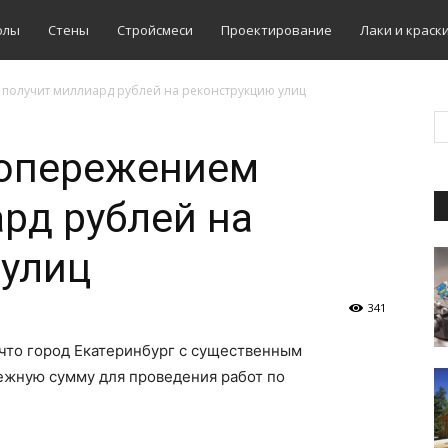
олы
Стены
Стройсмеси
Проектирование
Лаки и краск
 получит миллиард рублей на реконструкцию улиц
 опережением
рд рублей на
 улиц
341
 что город Екатеринбург с существенным
жную сумму для проведения работ по