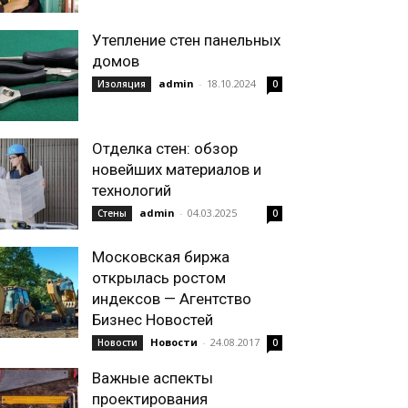
Утепление стен панельных
домов
admin
-
18.10.2024
Изоляция
0
Отделка стен: обзор
новейших материалов и
технологий
admin
-
04.03.2025
Стены
0
Московская биржа
открылась ростом
индексов — Агентство
Бизнес Новостей
Новости
-
24.08.2017
Новости
0
Важные аспекты
проектирования