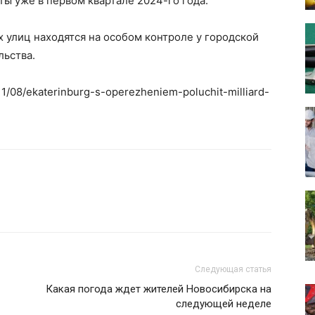
ы уже в первом квартале 2024-го года.
х улиц находятся на особом контроле у городской
льства.
/11/08/ekaterinburg-s-operezheniem-poluchit-milliard-
Следующая статья
Какая погода ждет жителей Новосибирска на
следующей неделе