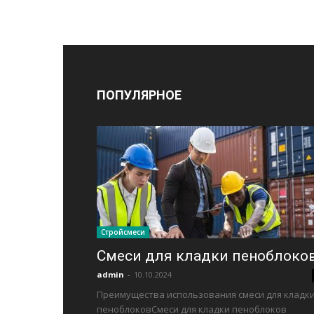
ПОПУЛЯРНОЕ
Стройсмеси
Смеси для кладки пеноблоко
admin
-
10.10.2024
Преимущества использования смеси для кладк
пеноблоковСмеси для кладки пеноблоков