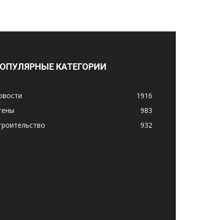
ОПУЛЯРНЫЕ КАТЕГОРИИ
овости
1916
тены
983
троительство
932