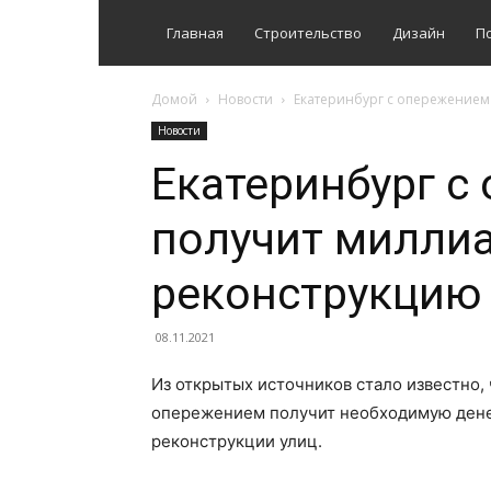
Главная
Строительство
Дизайн
П
Домой
Новости
Екатеринбург с опережением
Новости
Екатеринбург с
получит миллиа
реконструкцию
08.11.2021
Из открытых источников стало известно,
опережением получит необходимую дене
реконструкции улиц.