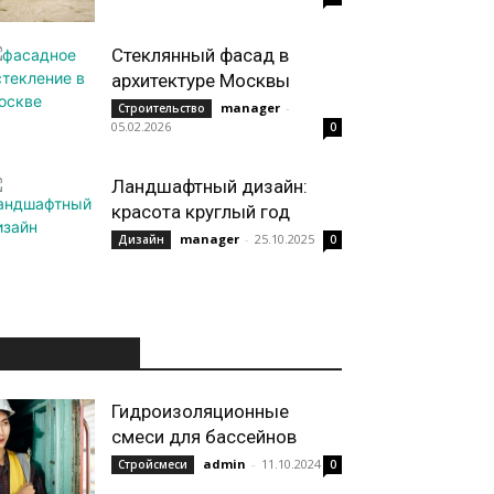
Стеклянный фасад в
архитектуре Москвы
manager
-
Строительство
05.02.2026
0
Ландшафтный дизайн:
красота круглый год
manager
-
25.10.2025
Дизайн
0
ИНТЕРЕСНОЕ
Гидроизоляционные
смеси для бассейнов
admin
-
11.10.2024
Стройсмеси
0