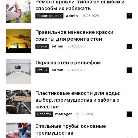
Ремонт кровли: типовые ошибки и
способы их избежать
admin
-
13.03.2025
Строительство
0
Правильное нанесение краски:
советы для ремонта стен
admin
-
27.02.2025
Стены
0
Окраска стен с рельефом
admin
-
25.02.2025
Стены
0
Пластиковые емкости для воды:
выбор, преимущества и забота о
качестве
manager
-
21.06.2024
Новости
0
Стальные трубы: основные
преимущества