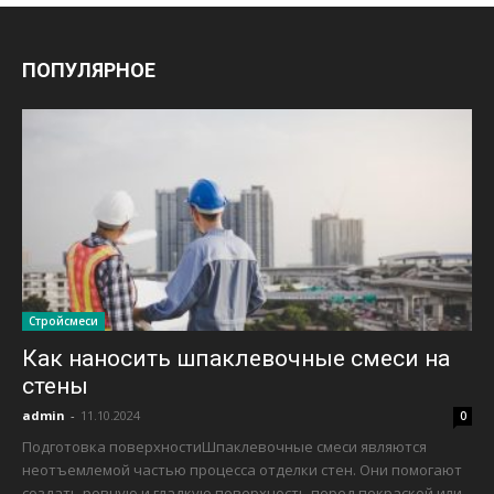
ПОПУЛЯРНОЕ
Стройсмеси
Как наносить шпаклевочные смеси на
стены
admin
-
11.10.2024
0
Подготовка поверхностиШпаклевочные смеси являются
неотъемлемой частью процесса отделки стен. Они помогают
создать ровную и гладкую поверхность перед покраской или