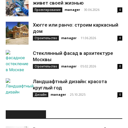
живет своей жизнью
manager
-
30.06.2026
Проектирование
0
Хюгге или ранчо: строим каркасный
дом
manager
-
11.06.2026
Строительство
0
Стеклянный фасад в архитектуре
Москвы
manager
-
05.02.2026
Строительство
0
Ландшафтный дизайн: красота
круглый год
manager
-
25.10.2025
Дизайн
0
ИНТЕРЕСНОЕ