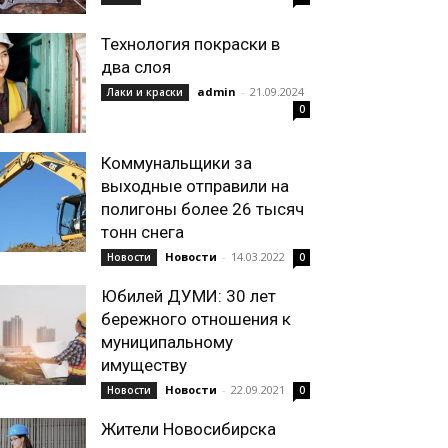
Технология покраски в
два слоя
admin
-
21.09.2024
Лаки и краски
0
Коммунальщики за
выходные отправили на
полигоны более 26 тысяч
тонн снега
Новости
-
14.03.2022
Новости
0
Юбилей ДУМИ: 30 лет
бережного отношения к
муниципальному
имуществу
Новости
-
22.09.2021
Новости
0
Жители Новосибирска