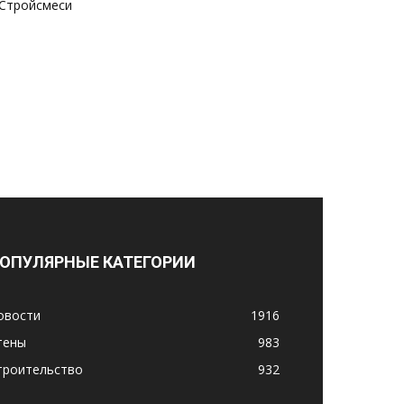
Стройсмеси
ОПУЛЯРНЫЕ КАТЕГОРИИ
овости
1916
тены
983
троительство
932