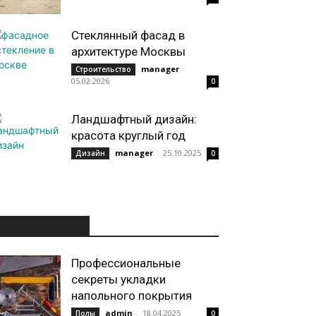
Стеклянный фасад в
архитектуре Москвы
manager
-
Строительство
05.02.2026
0
Ландшафтный дизайн:
красота круглый год
manager
-
25.10.2025
Дизайн
0
ИНТЕРЕСНОЕ
Профессиональные
секреты укладки
напольного покрытия
admin
-
18.04.2025
Полы
0