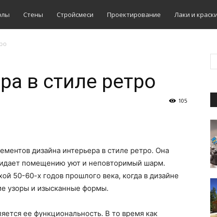
олы
Стены
Стройсмеси
Проектирование
Лаки и краск
тро
ра в стиле ретро
105
ементов дизайна интерьера в стиле ретро. Она
придает помещению уют и неповторимый шарм.
ой 50-60-х годов прошлого века, когда в дизайне
ие узоры и изысканные формы.
яется ее функциональность. В то время как