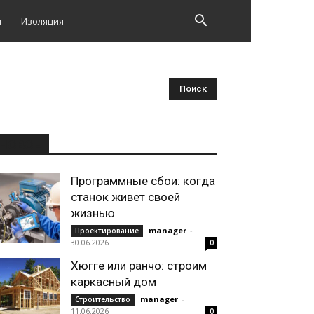
и
Изоляция
НОВОЕ
Программные сбои: когда
станок живет своей
жизнью
manager
-
Проектирование
30.06.2026
0
Хюгге или ранчо: строим
каркасный дом
manager
-
Строительство
11.06.2026
0