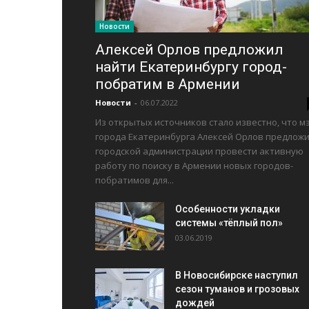
Новости
Алексей Орлов предложил
найти Екатеринбургу город-
побратим в Армении
Новости
-
06.07.2022
Из открытых источников стало известно, что м
города Екатеринбурга Алексей Орлов предлож
городской администрации провести активную
работу по поиску в Армении новых городов-
побратимов для...
Особенности укладки
системы «тёплый пол»
03.06.2019
В Новосибирске наступил
сезон туманов и грозовых
дождей