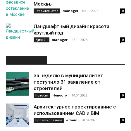
Москвы
manager
-
05.02.2026
Строительство
0
Ландшафтный дизайн: красота
круглый год
manager
-
25.10.2025
Дизайн
0
ИНТЕРЕСНОЕ
За неделю в муниципалитет
поступило 31 заявление от
строителей
Новости
-
14.01.2022
Новости
0
Архитектурное проектирование с
использованием CAD и BIM
admin
-
30.04.2025
Проектирование
0