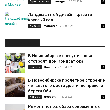
manager
-
05.02.2026
Строительство
0
Ландшафтный дизайн: красота
круглый год
manager
-
25.10.2025
Дизайн
0
ИНТЕРЕСНОЕ
В Новосибирске снесут и снова
отстроят дом Кондратюка
Новости
-
15.04.2023
Новости
0
В Новосибирске пролетное строение
четвертого моста достигло правого
берега Оби
Новости
-
18.12.2021
Новости
0
Ремонт полов: обзор современных