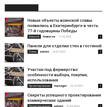
ИНТЕРЕСНОЕ
Новые объекты воинской славы
появились в Екатеринбурге в честь
77-й годовщины Победы
Новости
-
11.05.2022
Новости
0
Панели для отделки стен в гостиной
admin
-
25.02.2025
Стены
0
Участки под фермерство:
особенности выбора, покупки,
использования
manager
-
25.10.2021
Проектирование
0
Секреты успешного проектирования
коммерческих зданий
admin
-
01.05.2025
Проектирование
0