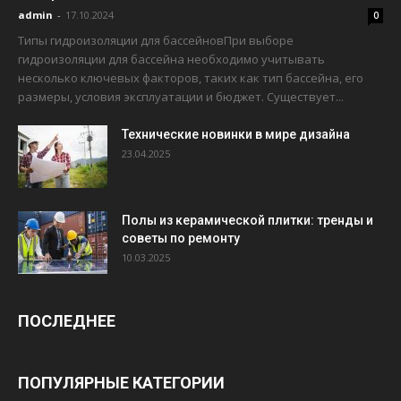
admin
-
17.10.2024
0
Типы гидроизоляции для бассейновПри выборе
гидроизоляции для бассейна необходимо учитывать
несколько ключевых факторов, таких как тип бассейна, его
размеры, условия эксплуатации и бюджет. Существует...
Технические новинки в мире дизайна
23.04.2025
Полы из керамической плитки: тренды и
советы по ремонту
10.03.2025
ПОСЛЕДНЕЕ
ПОПУЛЯРНЫЕ КАТЕГОРИИ