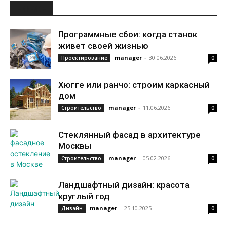
НОВОЕ
Программные сбои: когда станок
живет своей жизнью
manager
-
30.06.2026
Проектирование
0
Хюгге или ранчо: строим каркасный
дом
manager
-
11.06.2026
Строительство
0
Стеклянный фасад в архитектуре
Москвы
manager
-
05.02.2026
Строительство
0
Ландшафтный дизайн: красота
круглый год
manager
-
25.10.2025
Дизайн
0