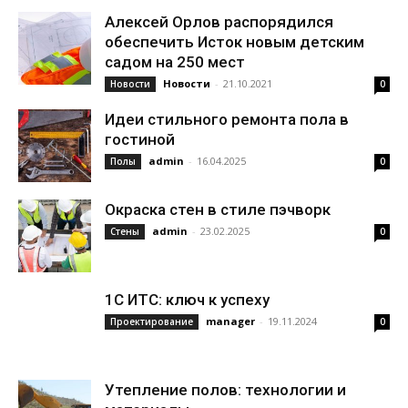
Алексей Орлов распорядился
обеспечить Исток новым детским
садом на 250 мест
Новости
-
21.10.2021
Новости
0
Идеи стильного ремонта пола в
гостиной
admin
-
16.04.2025
Полы
0
Окраска стен в стиле пэчворк
admin
-
23.02.2025
Стены
0
1С ИТС: ключ к успеху
manager
-
19.11.2024
Проектирование
0
Утепление полов: технологии и