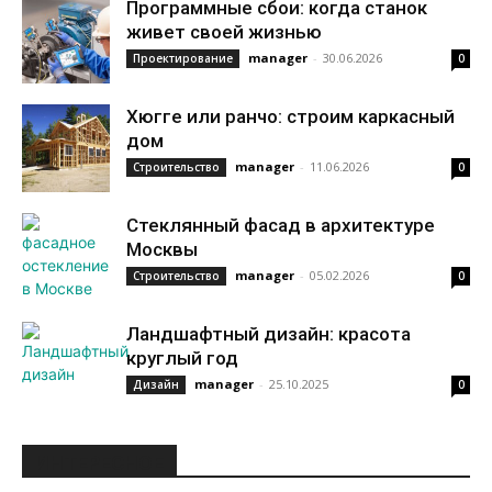
Программные сбои: когда станок
живет своей жизнью
manager
-
30.06.2026
Проектирование
0
Хюгге или ранчо: строим каркасный
дом
manager
-
11.06.2026
Строительство
0
Стеклянный фасад в архитектуре
Москвы
manager
-
05.02.2026
Строительство
0
Ландшафтный дизайн: красота
круглый год
manager
-
25.10.2025
Дизайн
0
ИНТЕРЕСНОЕ