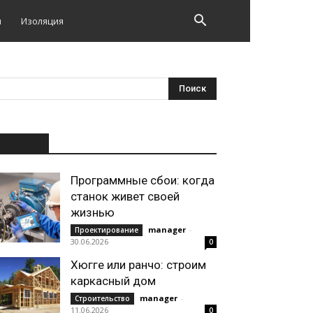
и
Изоляция
НОВОЕ
Программные сбои: когда
станок живет своей
жизнью
manager
-
Проектирование
30.06.2026
0
Хюгге или ранчо: строим
каркасный дом
manager
-
Строительство
11.06.2026
0