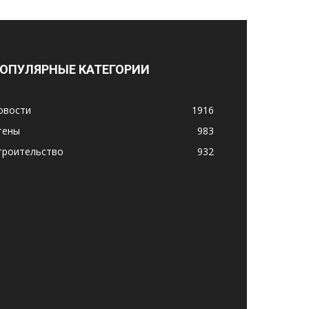
ОПУЛЯРНЫЕ КАТЕГОРИИ
овости
1916
тены
983
троительство
932