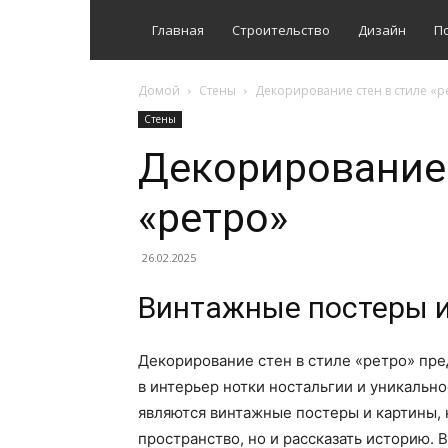
Главная
Строительство
Дизайн
П
Домой
Стены
Декорирование стен в стиле «р
Стены
Декорирование 
«ретро»
26.02.2025
Винтажные постеры и
Декорирование стен в стиле «ретро» пре
в интерьер нотки ностальгии и уникально
являются винтажные постеры и картины, 
пространство, но и рассказать историю.