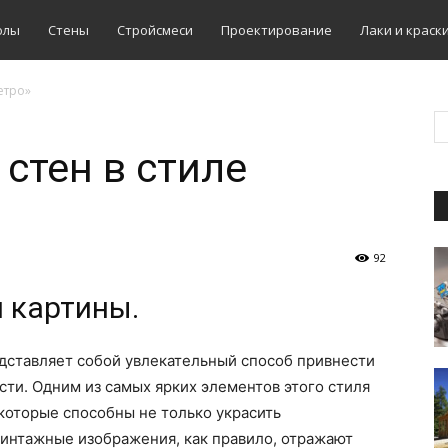
олы
Стены
Стройсмеси
Проектирование
Лаки и краск
етро»
стен в стиле
92
 картины.
дставляет собой увлекательный способ привнести
сти. Одним из самых ярких элементов этого стиля
которые способны не только украсить
 Винтажные изображения, как правило, отражают