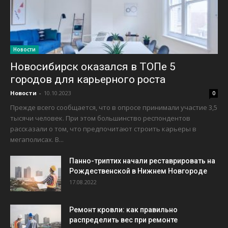
Новости
Новосибирск оказался в ТОПе 5
городов для карьерного роста
Новости
-
10.10.2023
0
Прежде всего сообщается, что в опросе принимали участие 3,5
тысячи человек. При этом большинство респондентов
рассказали о том, что предпочитают строить карьеры в
мегаполисах. В...
Панно-триптих начали реставрировать на
Рождественской в Нижнем Новгороде
17.08.2022
Ремонт кровли: как правильно
распределить вес при ремонте