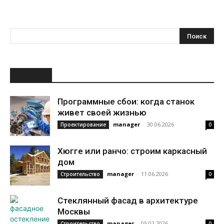
НОВОЕ
Программные сбои: когда станок
живет своей жизнью
manager
-
30.06.2026
Проектирование
0
Хюгге или ранчо: строим каркасный
дом
manager
-
11.06.2026
Строительство
0
Стеклянный фасад в архитектуре
Москвы
manager
-
05.02.2026
Строительство
0