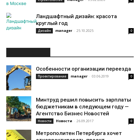
Ландшафтный дизайн: красота
круглый год
manager
-
25.10.2025
Дизайн
0
ИНТЕРЕСНОЕ
Особенности организации переезда
manager
-
03.06.2019
Проектирование
0
Минтруд решил повысить зарплаты
бюджетникам в следующем году —
Агентство Бизнес Новостей
Новости
-
26.09.2017
Новости
0
Метрополитен Петербурга хочет