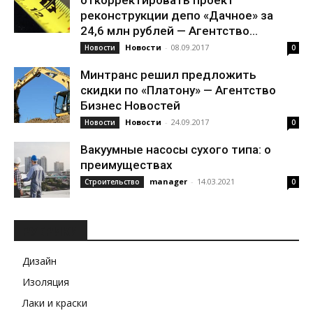
откорректировать проект
реконструкции депо «Дачное» за
24,6 млн рублей — Агентство...
Новости
-
08.09.2017
Новости
0
Минтранс решил предложить
скидки по «Платону» — Агентство
Бизнес Новостей
Новости
-
24.09.2017
Новости
0
Вакуумные насосы сухого типа: о
преимуществах
manager
-
14.03.2021
Строительство
0
РУБРИКИ
Дизайн
Изоляция
Лаки и краски