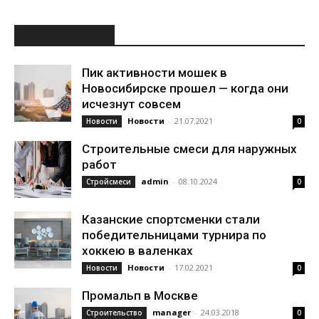
ИНТЕРЕСНОЕ
Пик активности мошек в
Новосибирске прошел — когда они
исчезнут совсем
Новости
-
21.07.2021
Новости
0
Строительные смеси для наружных
работ
admin
-
08.10.2024
Стройсмеси
0
Казанские спортсменки стали
победительницами турнира по
хоккею в валенках
Новости
-
17.02.2021
Новости
0
Промальп в Москве
manager
-
24.03.2018
Строительство
0