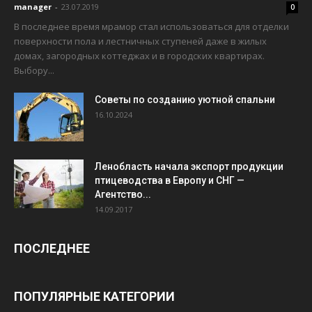
manager
-
23.07.2019
0
В последнее время мрамор стал использоваться для отделки
поверхности пола и лестничных ступеней даже в жилых
домах, загородных коттеджах и в городских квартирах.
Выбору...
Советы по созданию уютной спальни
16.10.2024
Ленобласть начала экспорт продукции
птицеводства в Европу и СНГ —
Агентство...
14.09.2017
ПОСЛЕДНЕЕ
ПОПУЛЯРНЫЕ КАТЕГОРИИ