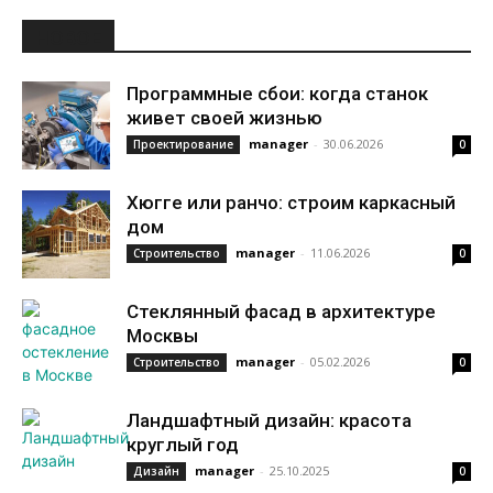
НОВОЕ
Программные сбои: когда станок
живет своей жизнью
manager
-
30.06.2026
Проектирование
0
Хюгге или ранчо: строим каркасный
дом
manager
-
11.06.2026
Строительство
0
Стеклянный фасад в архитектуре
Москвы
manager
-
05.02.2026
Строительство
0
Ландшафтный дизайн: красота
круглый год
manager
-
25.10.2025
Дизайн
0