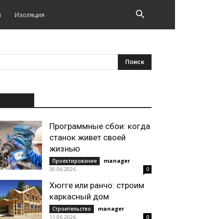
и
Изоляция
НОВОЕ
Программные сбои: когда
станок живет своей
жизнью
manager
-
Проектирование
30.06.2026
0
Хюгге или ранчо: строим
каркасный дом
manager
-
Строительство
11.06.2026
0