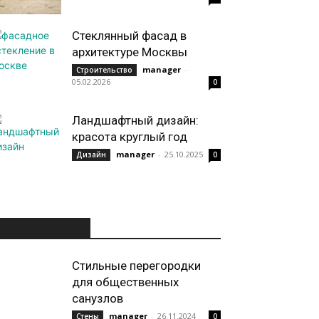
Стеклянный фасад в
архитектуре Москвы
manager
-
Строительство
05.02.2026
0
Ландшафтный дизайн:
красота круглый год
manager
-
25.10.2025
Дизайн
0
ИНТЕРЕСНОЕ
Стильные перегородки
для общественных
санузлов
manager
-
26.11.2024
Стены
0