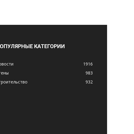
ОПУЛЯРНЫЕ КАТЕГОРИИ
овости
1916
тены
983
троительство
932